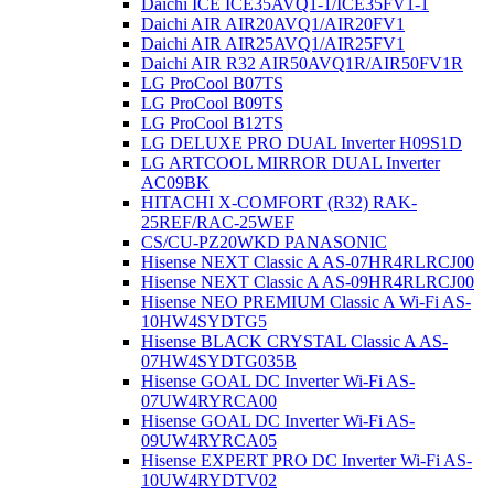
Daichi ICE ICE35AVQ1-1/ICE35FV1-1
Daichi AIR AIR20AVQ1/AIR20FV1
Daichi AIR AIR25AVQ1/AIR25FV1
Daichi AIR R32 AIR50AVQ1R/AIR50FV1R
LG ProCool B07TS
LG ProCool B09TS
LG ProCool B12TS
LG DELUXE PRO DUAL Inverter H09S1D
LG ARTCOOL MIRROR DUAL Inverter
AC09BK
HITACHI X-COMFORT (R32) RAK-
25REF/RAC-25WEF
CS/CU-PZ20WKD PANASONIC
Hisense NEXT Classic A AS-07HR4RLRCJ00
Hisense NEXT Classic A AS-09HR4RLRCJ00
Hisense NEO PREMIUM Classic A Wi-Fi AS-
10HW4SYDTG5
Hisense BLACK CRYSTAL Classic A AS-
07HW4SYDTG035В
Hisense GOAL DC Inverter Wi-Fi AS-
07UW4RYRCA00
Hisense GOAL DC Inverter Wi-Fi AS-
09UW4RYRCA05
Hisense EXPERT PRO DC Inverter Wi-Fi AS-
10UW4RYDTV02