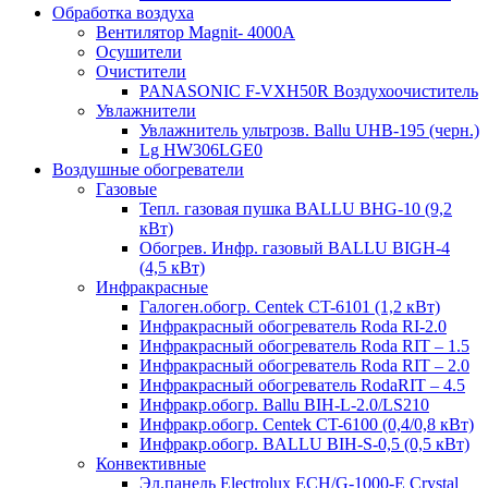
Обработка воздуха
Вентилятор Magnit- 4000A
Осушители
Очистители
PANASONIC F-VXH50R Воздухоочиститель
Увлажнители
Увлажнитель ультрозв. Ballu UHB-195 (черн.)
Lg HW306LGE0
Воздушные обогреватели
Газовые
Тепл. газовая пушка BALLU BHG-10 (9,2
кВт)
Обогрев. Инфр. газовый BALLU BIGH-4
(4,5 кВт)
Инфракрасные
Галоген.обогр. Centek CT-6101 (1,2 кВт)
Инфракрасный обогреватель Roda RI-2.0
Инфракрасный обогреватель Roda RIT – 1.5
Инфракрасный обогреватель Roda RIT – 2.0
Инфракрасный обогреватель RodaRIT – 4.5
Инфракр.обогр. Ballu BIH-L-2.0/LS210
Инфракр.обогр. Centek CT-6100 (0,4/0,8 кВт)
Инфракр.обогр. BALLU BIH-S-0,5 (0,5 кВт)
Конвективные
Эл.панель Electrolux ECH/G-1000-Е Crystal