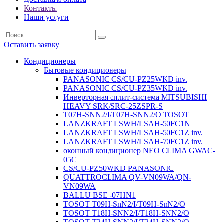
Контакты
Наши услуги
Оставить заявку
Кондиционеры
Бытовые кондиционеры
PANASONIC CS/CU-PZ25WKD inv.
PANASONIC CS/CU-PZ35WKD inv.
Инверторная сплит-система MITSUBISHI
HEAVY SRK/SRC-25ZSPR-S
T07H-SNN2/I/T07H-SNN2/O TOSOT
LANZKRAFT LSWH/LSAH-50FC1N
LANZKRAFT LSWH/LSAH-50FC1Z inv.
LANZKRAFT LSWH/LSAH-70FC1Z inv.
оконный кондиционер NEO CLIMA GWAC-
05C
CS/CU-PZ50WKD PANASONIC
QUATTROCLIMA QV-VN09WA/QN-
VN09WA
BALLU BSE -07HN1
TOSOT T09H-SnN2/I/T09H-SnN2/O
TOSOT T18H-SNN2/I/T18H-SNN2/O
TOSOT T24H-SNN2/I/T24H-SNN2/O