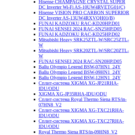
Hisense CHAMPAGNE CRYSTAL SUPER
DC Inverter Wi-Fi AS-10UW4RVETG01(C)
Hisense VISION PRO CARBON SUPERIOR
DC Inverter AS-13UW4RXVQH01(B)
FUNAI KADZOKU RAC-KD20HP.D01
FUNAI SENSEI 2024 RAC-SN25HP.D05
FUNAI KADZOKU RAC-KD25HP.D02
Mitsubishi Heavy SRK25ZTL-W/SRC25ZTL-
W
Mitsubishi Heavy SRK20ZTL-W/SRC20ZTL-
W
FUNAI SENSEI 2024 RAC-SN20HP.D05
Ballu Olympio Legend BSW-07HN1_24Y
Ballu Olympio Legend BSW-09HN1_24Y
Ballu Olympio Legend BSW-12HN1_24Y
Сплит-система XIGMA XG-JP21RHA-
IDU/ODU
XIGMA XG-JP35RHA-IDU/ODU
Сплит-система Royal Thermo Siena RTS/in-
07HN8_V2
Сплит-система XIGMA XG-TXC21RHA-
IDU/ODU
Сплит-система XIGMA XG-TXC27RHA-
IDU/ODU
Royal Thermo Siena RTS/in-09HN8_V2