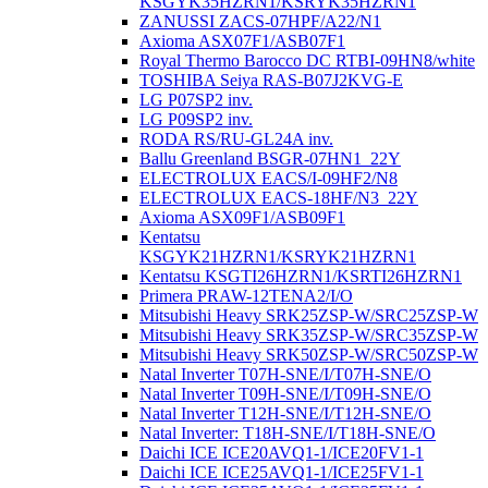
KSGYK35HZRN1/KSRYK35HZRN1
ZANUSSI ZACS-07HPF/A22/N1
Axioma ASX07F1/ASB07F1
Royal Thermo Barocco DC RTBI-09HN8/white
TOSHIBA Seiya RAS-B07J2KVG-E
LG P07SP2 inv.
LG P09SP2 inv.
RODA RS/RU-GL24A inv.
Ballu Greenland BSGR-07HN1_22Y
ELECTROLUX EACS/I-09HF2/N8
ELECTROLUX EACS-18HF/N3_22Y
Axioma ASX09F1/ASB09F1
Kentatsu
KSGYK21HZRN1/KSRYK21HZRN1
Kentatsu KSGTI26HZRN1/KSRTI26HZRN1
Primera PRAW-12TENA2/I/O
Mitsubishi Heavy SRK25ZSP-W/SRC25ZSP-W
Mitsubishi Heavy SRK35ZSP-W/SRC35ZSP-W
Mitsubishi Heavy SRK50ZSP-W/SRC50ZSP-W
Natal Inverter T07H-SNE/I/T07H-SNE/O
Natal Inverter T09H-SNE/I/T09H-SNE/O
Natal Inverter T12H-SNE/I/T12H-SNE/O
Natal Inverter: T18H-SNE/I/T18H-SNE/O
Daichi ICE ICE20AVQ1-1/ICE20FV1-1
Daichi ICE ICE25AVQ1-1/ICE25FV1-1