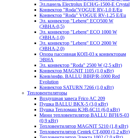
Эл.панель Electrolux ECH/G-1500-Е Crystal
Конвектор "Roda"VOGUE RV-1.0 E/Eu
Конвектор "Roda" VOGUE RV-1.25 E/Eu
Эл. конвектор "Leberg" ECO500 W
(ЭВНА-0,5)
Эл. конвектор "Leberg" ECO 1000 W
(ЭВНА-1,0)
Эл. конвектор "Leberg" ECO 2000 W
(ЭВНА-2,0)
Опора пассивная КОП-03 к конвекторам
ЭВНА
Эл. конвектор "Roda" 2500 W (2,5 кВт)
Конвектор MAGNIT 1105 (1,0 кВт)
Конв/инфр. BALLU BIHP/R-1000 Red
Evolution
Конвектор SATURN 7266 (1,0 кВт)
Тепловентиляторы
Воздушная завеса Frico AC 209
Пушка BALLU BKX-5 (3,0 кВт)
Пушка Тепломаш КЭВ-6С11 (6,0 кВт)
Мини тепловентилятор BALLU BFH/S-03
(0,9 кВт)
Тепловентилятор MAGNIT 5210 (1,8 кВт)
Тепловентилятор Centek CT-6000 (1,2 кВт)
Тепловентилятор Электа 1002 (2,0 кВт)