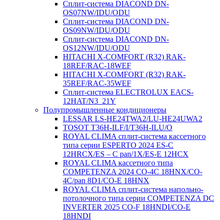
Сплит-система DIACOND DN-
OS07NW/IDU/ODU
Сплит-система DIACOND DN-
OS09NW/IDU/ODU
Сплит-система DIACOND DN-
OS12NW/IDU/ODU
HITACHI X-COMFORT (R32) RAK-
18REF/RAC-18WEF
HITACHI X-COMFORT (R32) RAK-
35REF/RAC-35WEF
Сплит-система ELECTROLUX EACS-
12HAT/N3_21Y
Полупромышленные кондиционеры
LESSAR LS-HE24TWA2/LU-HE24UWA2
TOSOT T36H-ILF/I/T36H-ILU/O
ROYAL CLIMA сплит-система кассетного
типа серии ESPERTO 2024 ES-C
12HRCX/ES – C pan/1X/ES-E 12HCX
ROYAL CLIMA кассетного типа
COMPETENZA 2024 CO-4C 18HNX/CO-
4C/pan 8D1/CO-E 18HNX
ROYAL CLIMA сплит-система напольно-
потолочного типа серии COMPETENZA DC
INVERTER 2025 CO-F 18HNDI/CO-E
18HNDI