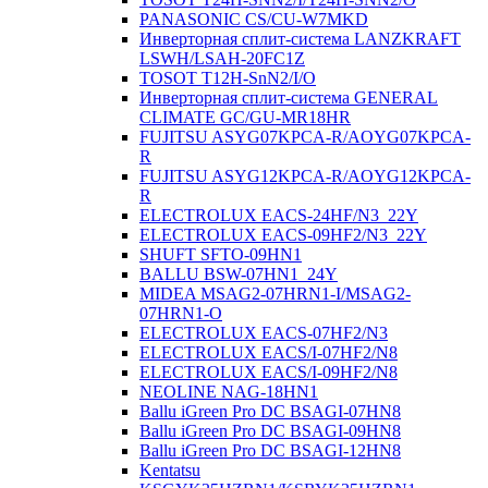
PANASONIC CS/CU-W7MKD
Инверторная сплит-система LANZKRAFT
LSWH/LSAH-20FC1Z
TOSOT T12H-SnN2/I/O
Инверторная сплит-система GENERAL
CLIMATE GC/GU-MR18HR
FUJITSU ASYG07KPCA-R/AOYG07KPCA-
R
FUJITSU ASYG12KPCA-R/AOYG12KPCA-
R
ELECTROLUX EACS-24HF/N3_22Y
ELECTROLUX EACS-09HF2/N3_22Y
SHUFT SFTO-09HN1
BALLU BSW-07HN1_24Y
MIDEA MSAG2-07HRN1-I/MSAG2-
07HRN1-O
ELECTROLUX EACS-07HF2/N3
ELECTROLUX EACS/I-07HF2/N8
ELECTROLUX EACS/I-09HF2/N8
NEOLINE NAG-18HN1
Ballu iGreen Pro DC BSAGI-07HN8
Ballu iGreen Pro DC BSAGI-09HN8
Ballu iGreen Pro DC BSAGI-12HN8
Kentatsu