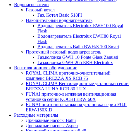
Водонагреватели
Газовый котел
Газ. Котел Basic S18FI
Накопительный водонагреватель
Водонагреватель Electrolux EWH100 Royal
Flash
Водонагреватель Electrolux EWH80 Royal
Flash
Водонагреватель Ballu BWH/S 100 Smart
Проточный газовый водонагреватель
Газ.колонка GWH 10 Fonte Glass Zanussi
Газ.колонка GWH 265 ERH Electrolux
Вентиляционное оборудование
ROYAL CLIMA приточно-очистительный
комплекс BREZZA XS RCB 75
ROYAL CLIMA Вентиляционные установки серии
BREZZA LUNA RCB 80 LUX
FUNAI приточно-вытяжная вентиляционная
установка серии KOCHI ERW-60X
FUNAI приточно-вытяжная установка серии FUJI
ERW-150X.D
Расходные материалы
Дренажные насосы Ballu
Дренажные насосы Aspen
Кронштейн оцинкованный 45