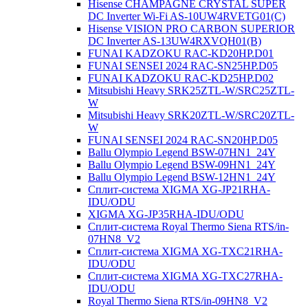
Hisense CHAMPAGNE CRYSTAL SUPER
DC Inverter Wi-Fi AS-10UW4RVETG01(C)
Hisense VISION PRO CARBON SUPERIOR
DC Inverter AS-13UW4RXVQH01(B)
FUNAI KADZOKU RAC-KD20HP.D01
FUNAI SENSEI 2024 RAC-SN25HP.D05
FUNAI KADZOKU RAC-KD25HP.D02
Mitsubishi Heavy SRK25ZTL-W/SRC25ZTL-
W
Mitsubishi Heavy SRK20ZTL-W/SRC20ZTL-
W
FUNAI SENSEI 2024 RAC-SN20HP.D05
Ballu Olympio Legend BSW-07HN1_24Y
Ballu Olympio Legend BSW-09HN1_24Y
Ballu Olympio Legend BSW-12HN1_24Y
Сплит-система XIGMA XG-JP21RHA-
IDU/ODU
XIGMA XG-JP35RHA-IDU/ODU
Сплит-система Royal Thermo Siena RTS/in-
07HN8_V2
Сплит-система XIGMA XG-TXC21RHA-
IDU/ODU
Сплит-система XIGMA XG-TXC27RHA-
IDU/ODU
Royal Thermo Siena RTS/in-09HN8_V2