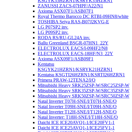
KSGYK35HZRN1/KSRYK35HZRN1
ZANUSSI ZACS-07HPF/A22/N1
Axioma ASX07F1/ASB07F1
Royal Thermo Barocco DC RTBI-09HN8/white
TOSHIBA Seiya RAS-B07J2KVG-E
LG P07SP2 inv.
LG P09SP2 inv.
RODA RS/RU-GL24A inv.
Ballu Greenland BSGR-07HN1_22Y
ELECTROLUX EACS/I-09HF2/N8
ELECTROLUX EACS-18HF/N3_22Y
Axioma ASX09F1/ASB09F1
Kentatsu
KSGYK21HZRN1/KSRYK21HZRN1
Kentatsu KSGTI26HZRN1/KSRTI26HZRN1
Primera PRAW-12TENA2/I/O
Mitsubishi Heavy SRK25ZSP-W/SRC25ZSP-W
Mitsubishi Heavy SRK35ZSP-W/SRC35ZSP-W
Mitsubishi Heavy SRK50ZSP-W/SRC50ZSP-W
Natal Inverter T07H-SNE/I/T07H-SNE/O
Natal Inverter T09H-SNE/I/T09H-SNE/O
Natal Inverter T12H-SNE/I/T12H-SNE/O
Natal Inverter: T18H-SNE/I/T18H-SNE/O
Daichi ICE ICE20AVQ1-1/ICE20FV1-1
Daichi ICE ICE25AVQ1-1/ICE25FV1-1