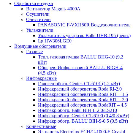
Обработка воздуха
Вентилятор Magnit- 4000A
Осушители
Очистители
PANASONIC F-VXH50R Воздухоочиститель
Увлажнители
Увлажнитель ультрозв. Ballu UHB-195 (черн.)
Lg HW306LGE0
Воздушные обогреватели
Газовые
Тепл. газовая пушка BALLU BHG-10 (9,2
кВт)
Обогрев. Инфр. газовый BALLU BIGH-4
(4,5 кВт)
Инфракрасные
Галоген.обогр. Centek CT-6101 (1,2 кВт)
Инфракрасный обогреватель Roda RI-2.0
Инфракрасный обогреватель Roda RIT – 1.5
Инфракрасный обогреватель Roda RIT – 2.0
Инфракрасный обогреватель RodaRIT – 4.5
Инфракр.обогр. Ballu BIH-L-2.0/LS210
Инфракр.обогр. Centek CT-6100 (0,4/0,8 кВт)
Инфракр.обогр. BALLU BIH-S-0,5 (0,5 кВт)
Конвективные
Эл.панель Electrolux ECH/G-1000-Е Crystal