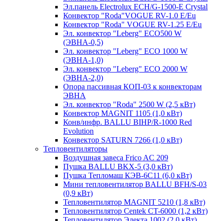
Эл.панель Electrolux ECH/G-1500-Е Crystal
Конвектор "Roda"VOGUE RV-1.0 E/Eu
Конвектор "Roda" VOGUE RV-1.25 E/Eu
Эл. конвектор "Leberg" ECO500 W
(ЭВНА-0,5)
Эл. конвектор "Leberg" ECO 1000 W
(ЭВНА-1,0)
Эл. конвектор "Leberg" ECO 2000 W
(ЭВНА-2,0)
Опора пассивная КОП-03 к конвекторам
ЭВНА
Эл. конвектор "Roda" 2500 W (2,5 кВт)
Конвектор MAGNIT 1105 (1,0 кВт)
Конв/инфр. BALLU BIHP/R-1000 Red
Evolution
Конвектор SATURN 7266 (1,0 кВт)
Тепловентиляторы
Воздушная завеса Frico AC 209
Пушка BALLU BKX-5 (3,0 кВт)
Пушка Тепломаш КЭВ-6С11 (6,0 кВт)
Мини тепловентилятор BALLU BFH/S-03
(0,9 кВт)
Тепловентилятор MAGNIT 5210 (1,8 кВт)
Тепловентилятор Centek CT-6000 (1,2 кВт)
Тепловентилятор Электа 1002 (2,0 кВт)