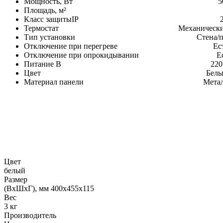
Mощность, Вт 50
Площадь, м² 
Класс защитыIP 2
Термостат Механически
Тип установки Стена/по
Отключение при перегреве Ест
Отключение при опрокидывании Ес
Питание В 220 
Цвет Белы
Материал панели Метал
Цвет
белый
Размер
(ВxШxГ), мм 400х455х115
Вес
3 кг
Производитель