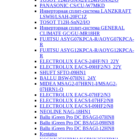
PANASONIC CS/CU-W7MKD
Инверторная сплит-система LANZKRAFT
LSWH/LSAH-20FC1Z
TOSOT T12H-SnN2/I/O
Инверторная сплит-система GENERAL
CLIMATE GC/GU-MR18HR
FUJITSU ASYG07KPCA-R/AOYG07KPCA-
R
FUJITSU ASYG12KPCA-R/AOYG12KPCA-
R
ELECTROLUX EACS-24HF/N3_22Y
ELECTROLUX EACS-09HF2/N3_22Y
SHUFT SFTO-09HN1
BALLU BSW-07HN1_24Y
MIDEA MSAG2-07HRN1-I/MSAG2-
07HRN1-O
ELECTROLUX EACS-07HF2/N3
ELECTROLUX EACS/I-07HF2/N8
ELECTROLUX EACS/I-09HF2/N8
NEOLINE NAG-18HN1
Ballu iGreen Pro DC BSAGI-07HN8
Ballu iGreen Pro DC BSAGI-09HN8
Ballu iGreen Pro DC BSAGI-12HN8
Kentatsu