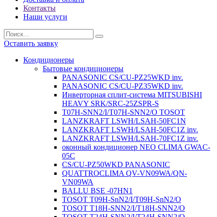
Контакты
Наши услуги
Оставить заявку
Кондиционеры
Бытовые кондиционеры
PANASONIC CS/CU-PZ25WKD inv.
PANASONIC CS/CU-PZ35WKD inv.
Инверторная сплит-система MITSUBISHI
HEAVY SRK/SRC-25ZSPR-S
T07H-SNN2/I/T07H-SNN2/O TOSOT
LANZKRAFT LSWH/LSAH-50FC1N
LANZKRAFT LSWH/LSAH-50FC1Z inv.
LANZKRAFT LSWH/LSAH-70FC1Z inv.
оконный кондиционер NEO CLIMA GWAC-
05C
CS/CU-PZ50WKD PANASONIC
QUATTROCLIMA QV-VN09WA/QN-
VN09WA
BALLU BSE -07HN1
TOSOT T09H-SnN2/I/T09H-SnN2/O
TOSOT T18H-SNN2/I/T18H-SNN2/O
TOSOT T24H-SNN2/I/T24H-SNN2/O