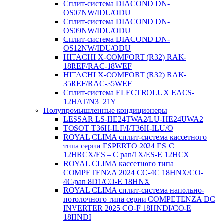
Сплит-система DIACOND DN-
OS07NW/IDU/ODU
Сплит-система DIACOND DN-
OS09NW/IDU/ODU
Сплит-система DIACOND DN-
OS12NW/IDU/ODU
HITACHI X-COMFORT (R32) RAK-
18REF/RAC-18WEF
HITACHI X-COMFORT (R32) RAK-
35REF/RAC-35WEF
Сплит-система ELECTROLUX EACS-
12HAT/N3_21Y
Полупромышленные кондиционеры
LESSAR LS-HE24TWA2/LU-HE24UWA2
TOSOT T36H-ILF/I/T36H-ILU/O
ROYAL CLIMA сплит-система кассетного
типа серии ESPERTO 2024 ES-C
12HRCX/ES – C pan/1X/ES-E 12HCX
ROYAL CLIMA кассетного типа
COMPETENZA 2024 CO-4C 18HNX/CO-
4C/pan 8D1/CO-E 18HNX
ROYAL CLIMA сплит-система напольно-
потолочного типа серии COMPETENZA DC
INVERTER 2025 CO-F 18HNDI/CO-E
18HNDI