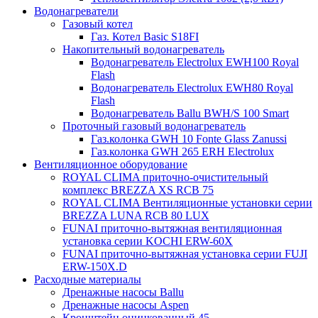
Водонагреватели
Газовый котел
Газ. Котел Basic S18FI
Накопительный водонагреватель
Водонагреватель Electrolux EWH100 Royal
Flash
Водонагреватель Electrolux EWH80 Royal
Flash
Водонагреватель Ballu BWH/S 100 Smart
Проточный газовый водонагреватель
Газ.колонка GWH 10 Fonte Glass Zanussi
Газ.колонка GWH 265 ERH Electrolux
Вентиляционное оборудование
ROYAL CLIMA приточно-очистительный
комплекс BREZZA XS RCB 75
ROYAL CLIMA Вентиляционные установки серии
BREZZA LUNA RCB 80 LUX
FUNAI приточно-вытяжная вентиляционная
установка серии KOCHI ERW-60X
FUNAI приточно-вытяжная установка серии FUJI
ERW-150X.D
Расходные материалы
Дренажные насосы Ballu
Дренажные насосы Aspen
Кронштейн оцинкованный 45