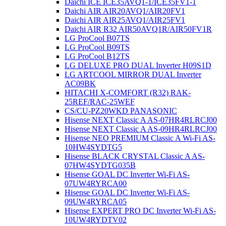
Daichi ICE ICE35AVQ1-1/ICE35FV1-1
Daichi AIR AIR20AVQ1/AIR20FV1
Daichi AIR AIR25AVQ1/AIR25FV1
Daichi AIR R32 AIR50AVQ1R/AIR50FV1R
LG ProCool B07TS
LG ProCool B09TS
LG ProCool B12TS
LG DELUXE PRO DUAL Inverter H09S1D
LG ARTCOOL MIRROR DUAL Inverter
AC09BK
HITACHI X-COMFORT (R32) RAK-
25REF/RAC-25WEF
CS/CU-PZ20WKD PANASONIC
Hisense NEXT Classic A AS-07HR4RLRCJ00
Hisense NEXT Classic A AS-09HR4RLRCJ00
Hisense NEO PREMIUM Classic A Wi-Fi AS-
10HW4SYDTG5
Hisense BLACK CRYSTAL Classic A AS-
07HW4SYDTG035В
Hisense GOAL DC Inverter Wi-Fi AS-
07UW4RYRCA00
Hisense GOAL DC Inverter Wi-Fi AS-
09UW4RYRCA05
Hisense EXPERT PRO DC Inverter Wi-Fi AS-
10UW4RYDTV02