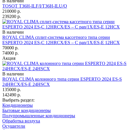
В наличии
TOSOT T36H-ILF/I/T36H-ILU/O
210000
р.
239200
р.
В наличии
ROYAL CLIMA сплит-система кассетного типа серии
ESPERTO 2024 ES-C 12HRCX/ES – C pan/1X/ES-E 12HCX
70000
р.
74000
р.
Акция
В наличии
ROYAL CLIMA колонного типа серии ESPERTO 2024 ES-S
24HRCX/ES-E 24HSCX
135000
р.
142490
р.
Выбрать раздел:
Кондиционеры
Бытовые кондиционеры
Полупромышленные кондиционеры
Обработка воздуха
Осушители