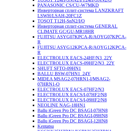
PANASONIC CS/CU-W7MKD
Инверторная сплит-система LANZKRAFT
LSWH/LSAH-20FC1Z
TOSOT T12H-SnN2/I/O
Инверторная сплит-система GENERAL
CLIMATE GC/GU-MR18HR
FUJITSU ASYG07KPCA-R/AOYG07KPCA-
R
FUJITSU ASYG12KPCA-R/AOYG12KPCA-
R
ELECTROLUX EACS-24HF/N3_22Y
ELECTROLUX EACS-09HF2/N3_22Y
SHUFT SFTO-09HN1
BALLU BSW-07HN1_24Y
MIDEA MSAG2-07HRN1-I/MSAG2-
07HRN1-O
ELECTROLUX EACS-07HF2/N3
ELECTROLUX EACS/I-07HF2/N8
ELECTROLUX EACS/I-09HF2/N8
NEOLINE NAG-18HN1
Ballu iGreen Pro DC BSAGI-07HN8
Ballu iGreen Pro DC BSAGI-09HN8
Ballu iGreen Pro DC BSAGI-12HN8
Kentatsu