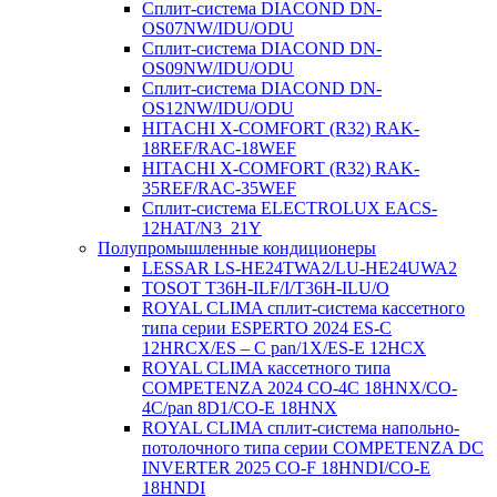
Сплит-система DIACOND DN-
OS07NW/IDU/ODU
Сплит-система DIACOND DN-
OS09NW/IDU/ODU
Сплит-система DIACOND DN-
OS12NW/IDU/ODU
HITACHI X-COMFORT (R32) RAK-
18REF/RAC-18WEF
HITACHI X-COMFORT (R32) RAK-
35REF/RAC-35WEF
Сплит-система ELECTROLUX EACS-
12HAT/N3_21Y
Полупромышленные кондиционеры
LESSAR LS-HE24TWA2/LU-HE24UWA2
TOSOT T36H-ILF/I/T36H-ILU/O
ROYAL CLIMA сплит-система кассетного
типа серии ESPERTO 2024 ES-C
12HRCX/ES – C pan/1X/ES-E 12HCX
ROYAL CLIMA кассетного типа
COMPETENZA 2024 CO-4C 18HNX/CO-
4C/pan 8D1/CO-E 18HNX
ROYAL CLIMA сплит-система напольно-
потолочного типа серии COMPETENZA DC
INVERTER 2025 CO-F 18HNDI/CO-E
18HNDI