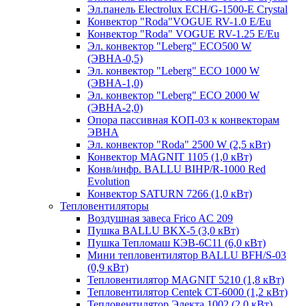
Эл.панель Electrolux ECH/G-1500-Е Crystal
Конвектор "Roda"VOGUE RV-1.0 E/Eu
Конвектор "Roda" VOGUE RV-1.25 E/Eu
Эл. конвектор "Leberg" ECO500 W
(ЭВНА-0,5)
Эл. конвектор "Leberg" ECO 1000 W
(ЭВНА-1,0)
Эл. конвектор "Leberg" ECO 2000 W
(ЭВНА-2,0)
Опора пассивная КОП-03 к конвекторам
ЭВНА
Эл. конвектор "Roda" 2500 W (2,5 кВт)
Конвектор MAGNIT 1105 (1,0 кВт)
Конв/инфр. BALLU BIHP/R-1000 Red
Evolution
Конвектор SATURN 7266 (1,0 кВт)
Тепловентиляторы
Воздушная завеса Frico AC 209
Пушка BALLU BKX-5 (3,0 кВт)
Пушка Тепломаш КЭВ-6С11 (6,0 кВт)
Мини тепловентилятор BALLU BFH/S-03
(0,9 кВт)
Тепловентилятор MAGNIT 5210 (1,8 кВт)
Тепловентилятор Centek CT-6000 (1,2 кВт)
Тепловентилятор Электа 1002 (2,0 кВт)