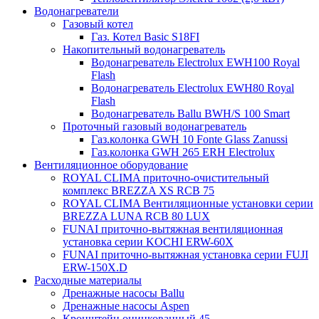
Водонагреватели
Газовый котел
Газ. Котел Basic S18FI
Накопительный водонагреватель
Водонагреватель Electrolux EWH100 Royal
Flash
Водонагреватель Electrolux EWH80 Royal
Flash
Водонагреватель Ballu BWH/S 100 Smart
Проточный газовый водонагреватель
Газ.колонка GWH 10 Fonte Glass Zanussi
Газ.колонка GWH 265 ERH Electrolux
Вентиляционное оборудование
ROYAL CLIMA приточно-очистительный
комплекс BREZZA XS RCB 75
ROYAL CLIMA Вентиляционные установки серии
BREZZA LUNA RCB 80 LUX
FUNAI приточно-вытяжная вентиляционная
установка серии KOCHI ERW-60X
FUNAI приточно-вытяжная установка серии FUJI
ERW-150X.D
Расходные материалы
Дренажные насосы Ballu
Дренажные насосы Aspen
Кронштейн оцинкованный 45