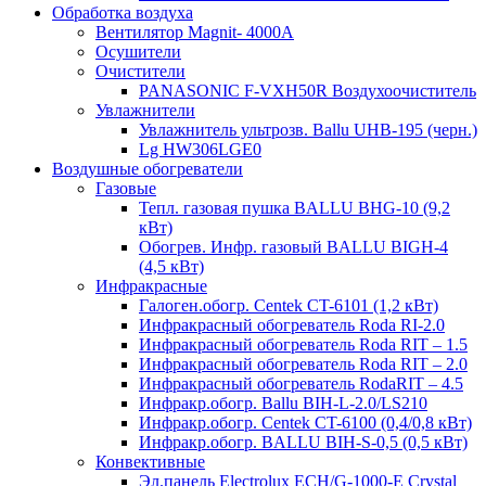
Обработка воздуха
Вентилятор Magnit- 4000A
Осушители
Очистители
PANASONIC F-VXH50R Воздухоочиститель
Увлажнители
Увлажнитель ультрозв. Ballu UHB-195 (черн.)
Lg HW306LGE0
Воздушные обогреватели
Газовые
Тепл. газовая пушка BALLU BHG-10 (9,2
кВт)
Обогрев. Инфр. газовый BALLU BIGH-4
(4,5 кВт)
Инфракрасные
Галоген.обогр. Centek CT-6101 (1,2 кВт)
Инфракрасный обогреватель Roda RI-2.0
Инфракрасный обогреватель Roda RIT – 1.5
Инфракрасный обогреватель Roda RIT – 2.0
Инфракрасный обогреватель RodaRIT – 4.5
Инфракр.обогр. Ballu BIH-L-2.0/LS210
Инфракр.обогр. Centek CT-6100 (0,4/0,8 кВт)
Инфракр.обогр. BALLU BIH-S-0,5 (0,5 кВт)
Конвективные
Эл.панель Electrolux ECH/G-1000-Е Crystal