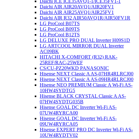
Daichi ICE ICE35AVQ1-1/ICE35FV1-1
Daichi AIR AIR20AVQ1/AIR20FV1
Daichi AIR AIR25AVQ1/AIR25FV1
Daichi AIR R32 AIR50AVQ1R/AIR50FV1R
LG ProCool B07TS
LG ProCool B09TS
LG ProCool B12TS
LG DELUXE PRO DUAL Inverter H09S1D
LG ARTCOOL MIRROR DUAL Inverter
AC09BK
HITACHI X-COMFORT (R32) RAK-
25REF/RAC-25WEF
CS/CU-PZ20WKD PANASONIC
Hisense NEXT Classic A AS-07HR4RLRCJ00
Hisense NEXT Classic A AS-09HR4RLRCJ00
Hisense NEO PREMIUM Classic A Wi-Fi AS-
10HW4SYDTG5
Hisense BLACK CRYSTAL Classic A AS-
07HW4SYDTG035В
Hisense GOAL DC Inverter Wi-Fi AS-
07UW4RYRCA00
Hisense GOAL DC Inverter Wi-Fi AS-
09UW4RYRCA05
Hisense EXPERT PRO DC Inverter Wi-Fi AS-
10UW4RYDTV02