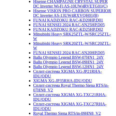
Hisense CHAMPAGNE CRYSTAL SUPER
DC Inverter Wi-Fi AS-10UW4RVETG01(C)
Hisense VISION PRO CARBON SUPERIOR
DC Inverter AS-13UW4RXVQH01(B)
FUNAI KADZOKU RAC-KD20HP.D01
FUNAI SENSEI 2024 RAC-SN25HP.D05
FUNAI KADZOKU RAC-KD25HP.D02
Mitsubishi Heavy SRK25ZTL-W/SRC25ZTL-
W
Mitsubishi Heavy SRK20ZTL-W/SRC20ZTL-
W
FUNAI SENSEI 2024 RAC-SN20HP.D05
Ballu Olympio Legend BSW-07HN1_24Y
Ballu Olympio Legend BSW-09HN1_24Y
Ballu Olympio Legend BSW-12HN1_24Y
Сплит-система XIGMA XG-JP21RHA-
IDU/ODU
XIGMA XG-JP35RHA-IDU/ODU
Сплит-система Royal Thermo Siena RTS/in-
07HN8_V2
Сплит-система XIGMA XG-TXC21RHA-
IDU/ODU
Сплит-система XIGMA XG-TXC27RHA-
IDU/ODU
Royal Thermo Siena RTS/in-09HN8_V2