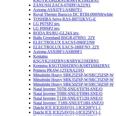
KSGYK35HZRN1/KSRYK35HZRN1
ZANUSSI ZACS-07HPF/A22/N1
Axioma ASX07F1/ASB07F1
Royal Thermo Barocco DC RTBI-09HN8/white
TOSHIBA Seiya RAS-B07J2KVG-E
LG P07SP2 inv.
LG P09SP2 inv.
RODA RS/RU-GL24A inv.
Ballu Greenland BSGR-07HN1_22Y
ELECTROLUX EACS/I-09HF2/N8
ELECTROLUX EACS-18HF/N3_22Y
Axioma ASX09F1/ASB09F1
Kentatsu
KSGYK21HZRN1/KSRYK21HZRN1
Kentatsu KSGTI26HZRN1/KSRTI26HZRN1
Primera PRAW-12TENA2/I/O
Mitsubishi Heavy SRK25ZSP-W/SRC25ZSP-W
Mitsubishi Heavy SRK35ZSP-W/SRC35ZSP-W
Mitsubishi Heavy SRK50ZSP-W/SRC50ZSP-W
Natal Inverter T07H-SNE/I/T07H-SNE/O
Natal Inverter T09H-SNE/I/T09H-SNE/O
Natal Inverter T12H-SNE/I/T12H-SNE/O
Natal Inverter: T18H-SNE/I/T18H-SNE/O
Daichi ICE ICE20AVQ1-1/ICE20FV1-1
Daichi ICE ICE25AVQ1-1/ICE25FV1-1