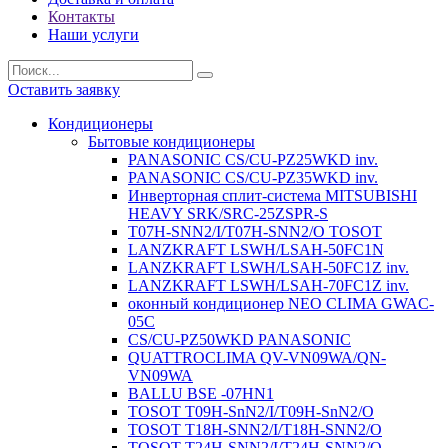
Контакты
Наши услуги
Оставить заявку
Кондиционеры
Бытовые кондиционеры
PANASONIC CS/CU-PZ25WKD inv.
PANASONIC CS/CU-PZ35WKD inv.
Инверторная сплит-система MITSUBISHI
HEAVY SRK/SRC-25ZSPR-S
T07H-SNN2/I/T07H-SNN2/O TOSOT
LANZKRAFT LSWH/LSAH-50FC1N
LANZKRAFT LSWH/LSAH-50FC1Z inv.
LANZKRAFT LSWH/LSAH-70FC1Z inv.
оконный кондиционер NEO CLIMA GWAC-
05C
CS/CU-PZ50WKD PANASONIC
QUATTROCLIMA QV-VN09WA/QN-
VN09WA
BALLU BSE -07HN1
TOSOT T09H-SnN2/I/T09H-SnN2/O
TOSOT T18H-SNN2/I/T18H-SNN2/O
TOSOT T24H-SNN2/I/T24H-SNN2/O