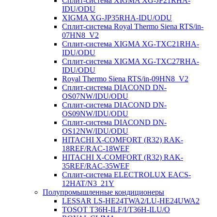
Сплит-система XIGMA XG-JP21RHA-
IDU/ODU
XIGMA XG-JP35RHA-IDU/ODU
Сплит-система Royal Thermo Siena RTS/in-
07HN8_V2
Сплит-система XIGMA XG-TXC21RHA-
IDU/ODU
Сплит-система XIGMA XG-TXC27RHA-
IDU/ODU
Royal Thermo Siena RTS/in-09HN8_V2
Сплит-система DIACOND DN-
OS07NW/IDU/ODU
Сплит-система DIACOND DN-
OS09NW/IDU/ODU
Сплит-система DIACOND DN-
OS12NW/IDU/ODU
HITACHI X-COMFORT (R32) RAK-
18REF/RAC-18WEF
HITACHI X-COMFORT (R32) RAK-
35REF/RAC-35WEF
Сплит-система ELECTROLUX EACS-
12HAT/N3_21Y
Полупромышленные кондиционеры
LESSAR LS-HE24TWA2/LU-HE24UWA2
TOSOT T36H-ILF/I/T36H-ILU/O