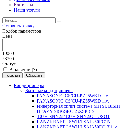
Контакты
Наши услуги
Оставить заявку
Подбор параметров
Цена
19000
23700
Статус
В наличии (
3
)
Кондиционеры
Бытовые кондиционеры
PANASONIC CS/CU-PZ25WKD inv.
PANASONIC CS/CU-PZ35WKD inv.
Инверторная сплит-система MITSUBISHI
HEAVY SRK/SRC-25ZSPR-S
T07H-SNN2/I/T07H-SNN2/O TOSOT
LANZKRAFT LSWH/LSAH-50FC1N
LANZKRAFT LSWH/LSAH-50FC1Z inv.