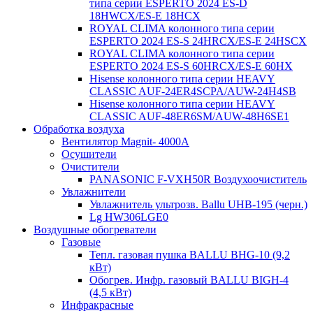
типа серии ESPERTO 2024 ES-D
18HWCX/ES-E 18HСX
ROYAL CLIMA колонного типа серии
ESPERTO 2024 ES-S 24HRCX/ES-E 24HSCX
ROYAL CLIMA колонного типа серии
ESPERTO 2024 ES-S 60HRCX/ES-E 60HX
Hisense колонного типа серии HEAVY
CLASSIC AUF-24ER4SCPA/AUW-24H4SB
Hisense колонного типа серии HEAVY
CLASSIC AUF-48ER6SM/AUW-48H6SE1
Обработка воздуха
Вентилятор Magnit- 4000A
Осушители
Очистители
PANASONIC F-VXH50R Воздухоочиститель
Увлажнители
Увлажнитель ультрозв. Ballu UHB-195 (черн.)
Lg HW306LGE0
Воздушные обогреватели
Газовые
Тепл. газовая пушка BALLU BHG-10 (9,2
кВт)
Обогрев. Инфр. газовый BALLU BIGH-4
(4,5 кВт)
Инфракрасные