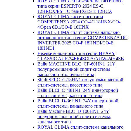
ROYAL CLIMA сплит-система кассетного
типа серии ESPERTO 2024 ES-C
12HRCX/ES – C pan/1X/ES-E 12HCX
ROYAL CLIMA кассетного типа
COMPETENZA 2024 CO-4C 18HNX/CO-
4C/pan 8D1/CO-E 18HNX
ROYAL CLIMA сплит-система напольно-
потолочного типа серии COMPETENZA DC
INVERTER 2025 CO-F 18HNDI/CO-E
18HNDI
Hisense колонного типа серии HEAVY
CLASSIC AUF-24ER4SCPA/AUW-24H4SB
Ballu MACHINE BLC_CF-60HN1_21Y
полупромышленной сплит-системы
напольно-потолочного типа
Shuft SFLC_C-18HN1 полупромышленной
сплит-системы, кассетного типа
Ballu BLCI_C-48HN1_24Y инверторной
сплит-системы, кассетного типа
Ballu BLCI_D-36HN1_24Y инверторной
сплит-системы, канального типа
Ballu Machine BLC_D-100HN1_24Y
полупромышленной сплит-системы,
канального типа
ROYAL CLIMA сплит-система канального