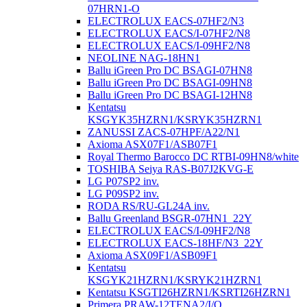
07HRN1-O
ELECTROLUX EACS-07HF2/N3
ELECTROLUX EACS/I-07HF2/N8
ELECTROLUX EACS/I-09HF2/N8
NEOLINE NAG-18HN1
Ballu iGreen Pro DC BSAGI-07HN8
Ballu iGreen Pro DC BSAGI-09HN8
Ballu iGreen Pro DC BSAGI-12HN8
Kentatsu
KSGYK35HZRN1/KSRYK35HZRN1
ZANUSSI ZACS-07HPF/A22/N1
Axioma ASX07F1/ASB07F1
Royal Thermo Barocco DC RTBI-09HN8/white
TOSHIBA Seiya RAS-B07J2KVG-E
LG P07SP2 inv.
LG P09SP2 inv.
RODA RS/RU-GL24A inv.
Ballu Greenland BSGR-07HN1_22Y
ELECTROLUX EACS/I-09HF2/N8
ELECTROLUX EACS-18HF/N3_22Y
Axioma ASX09F1/ASB09F1
Kentatsu
KSGYK21HZRN1/KSRYK21HZRN1
Kentatsu KSGTI26HZRN1/KSRTI26HZRN1
Primera PRAW-12TENA2/I/O