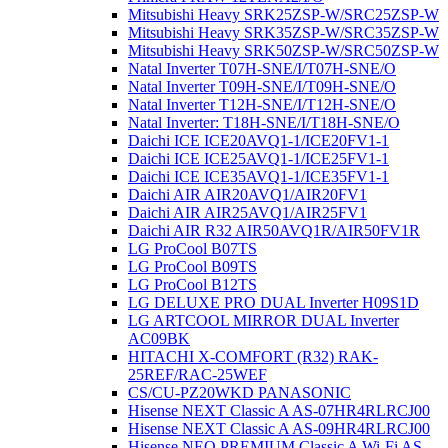
Mitsubishi Heavy SRK25ZSP-W/SRC25ZSP-W
Mitsubishi Heavy SRK35ZSP-W/SRC35ZSP-W
Mitsubishi Heavy SRK50ZSP-W/SRC50ZSP-W
Natal Inverter T07H-SNE/I/T07H-SNE/O
Natal Inverter T09H-SNE/I/T09H-SNE/O
Natal Inverter T12H-SNE/I/T12H-SNE/O
Natal Inverter: T18H-SNE/I/T18H-SNE/O
Daichi ICE ICE20AVQ1-1/ICE20FV1-1
Daichi ICE ICE25AVQ1-1/ICE25FV1-1
Daichi ICE ICE35AVQ1-1/ICE35FV1-1
Daichi AIR AIR20AVQ1/AIR20FV1
Daichi AIR AIR25AVQ1/AIR25FV1
Daichi AIR R32 AIR50AVQ1R/AIR50FV1R
LG ProCool B07TS
LG ProCool B09TS
LG ProCool B12TS
LG DELUXE PRO DUAL Inverter H09S1D
LG ARTCOOL MIRROR DUAL Inverter
AC09BK
HITACHI X-COMFORT (R32) RAK-
25REF/RAC-25WEF
CS/CU-PZ20WKD PANASONIC
Hisense NEXT Classic A AS-07HR4RLRCJ00
Hisense NEXT Classic A AS-09HR4RLRCJ00
Hisense NEO PREMIUM Classic A Wi-Fi AS-