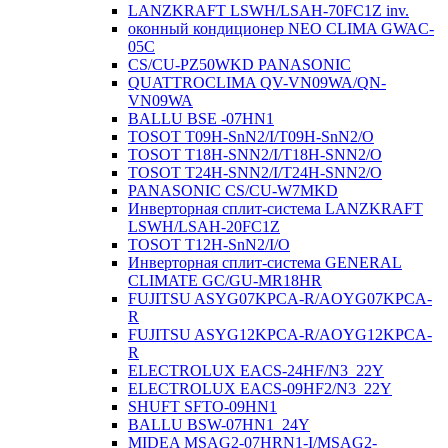
LANZKRAFT LSWH/LSAH-70FC1Z inv.
оконный кондиционер NEO CLIMA GWAC-
05C
CS/CU-PZ50WKD PANASONIC
QUATTROCLIMA QV-VN09WA/QN-
VN09WA
BALLU BSE -07HN1
TOSOT T09H-SnN2/I/T09H-SnN2/O
TOSOT T18H-SNN2/I/T18H-SNN2/O
TOSOT T24H-SNN2/I/T24H-SNN2/O
PANASONIC CS/CU-W7MKD
Инверторная сплит-система LANZKRAFT
LSWH/LSAH-20FC1Z
TOSOT T12H-SnN2/I/O
Инверторная сплит-система GENERAL
CLIMATE GC/GU-MR18HR
FUJITSU ASYG07KPCA-R/AOYG07KPCA-
R
FUJITSU ASYG12KPCA-R/AOYG12KPCA-
R
ELECTROLUX EACS-24HF/N3_22Y
ELECTROLUX EACS-09HF2/N3_22Y
SHUFT SFTO-09HN1
BALLU BSW-07HN1_24Y
MIDEA MSAG2-07HRN1-I/MSAG2-