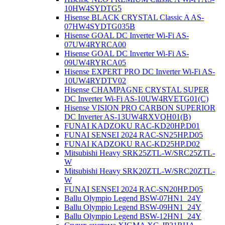
10HW4SYDTG5
Hisense BLACK CRYSTAL Classic A AS-
07HW4SYDTG035В
Hisense GOAL DC Inverter Wi-Fi AS-
07UW4RYRCA00
Hisense GOAL DC Inverter Wi-Fi AS-
09UW4RYRCA05
Hisense EXPERT PRO DC Inverter Wi-Fi AS-
10UW4RYDTV02
Hisense CHAMPAGNE CRYSTAL SUPER
DC Inverter Wi-Fi AS-10UW4RVETG01(C)
Hisense VISION PRO CARBON SUPERIOR
DC Inverter AS-13UW4RXVQH01(B)
FUNAI KADZOKU RAC-KD20HP.D01
FUNAI SENSEI 2024 RAC-SN25HP.D05
FUNAI KADZOKU RAC-KD25HP.D02
Mitsubishi Heavy SRK25ZTL-W/SRC25ZTL-
W
Mitsubishi Heavy SRK20ZTL-W/SRC20ZTL-
W
FUNAI SENSEI 2024 RAC-SN20HP.D05
Ballu Olympio Legend BSW-07HN1_24Y
Ballu Olympio Legend BSW-09HN1_24Y
Ballu Olympio Legend BSW-12HN1_24Y