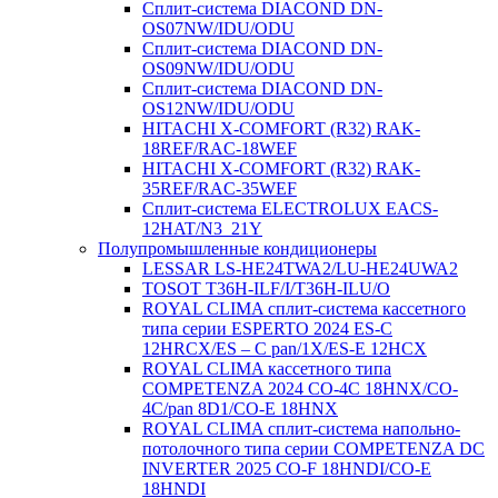
Сплит-система DIACOND DN-
OS07NW/IDU/ODU
Сплит-система DIACOND DN-
OS09NW/IDU/ODU
Сплит-система DIACOND DN-
OS12NW/IDU/ODU
HITACHI X-COMFORT (R32) RAK-
18REF/RAC-18WEF
HITACHI X-COMFORT (R32) RAK-
35REF/RAC-35WEF
Сплит-система ELECTROLUX EACS-
12HAT/N3_21Y
Полупромышленные кондиционеры
LESSAR LS-HE24TWA2/LU-HE24UWA2
TOSOT T36H-ILF/I/T36H-ILU/O
ROYAL CLIMA сплит-система кассетного
типа серии ESPERTO 2024 ES-C
12HRCX/ES – C pan/1X/ES-E 12HCX
ROYAL CLIMA кассетного типа
COMPETENZA 2024 CO-4C 18HNX/CO-
4C/pan 8D1/CO-E 18HNX
ROYAL CLIMA сплит-система напольно-
потолочного типа серии COMPETENZA DC
INVERTER 2025 CO-F 18HNDI/CO-E
18HNDI