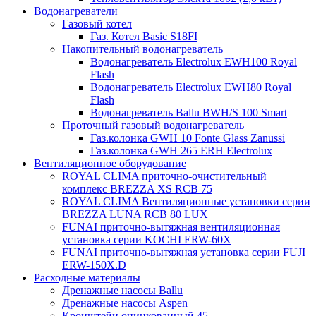
Водонагреватели
Газовый котел
Газ. Котел Basic S18FI
Накопительный водонагреватель
Водонагреватель Electrolux EWH100 Royal
Flash
Водонагреватель Electrolux EWH80 Royal
Flash
Водонагреватель Ballu BWH/S 100 Smart
Проточный газовый водонагреватель
Газ.колонка GWH 10 Fonte Glass Zanussi
Газ.колонка GWH 265 ERH Electrolux
Вентиляционное оборудование
ROYAL CLIMA приточно-очистительный
комплекс BREZZA XS RCB 75
ROYAL CLIMA Вентиляционные установки серии
BREZZA LUNA RCB 80 LUX
FUNAI приточно-вытяжная вентиляционная
установка серии KOCHI ERW-60X
FUNAI приточно-вытяжная установка серии FUJI
ERW-150X.D
Расходные материалы
Дренажные насосы Ballu
Дренажные насосы Aspen
Кронштейн оцинкованный 45