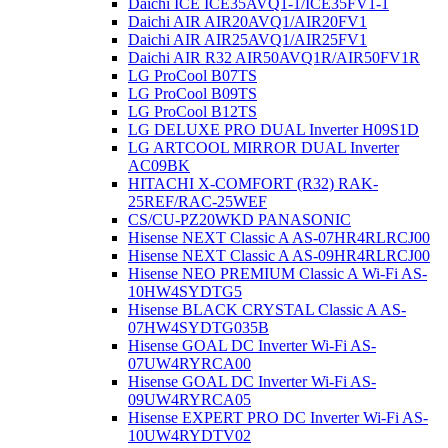
Daichi ICE ICE35AVQ1-1/ICE35FV1-1
Daichi AIR AIR20AVQ1/AIR20FV1
Daichi AIR AIR25AVQ1/AIR25FV1
Daichi AIR R32 AIR50AVQ1R/AIR50FV1R
LG ProCool B07TS
LG ProCool B09TS
LG ProCool B12TS
LG DELUXE PRO DUAL Inverter H09S1D
LG ARTCOOL MIRROR DUAL Inverter
AC09BK
HITACHI X-COMFORT (R32) RAK-
25REF/RAC-25WEF
CS/CU-PZ20WKD PANASONIC
Hisense NEXT Classic A AS-07HR4RLRCJ00
Hisense NEXT Classic A AS-09HR4RLRCJ00
Hisense NEO PREMIUM Classic A Wi-Fi AS-
10HW4SYDTG5
Hisense BLACK CRYSTAL Classic A AS-
07HW4SYDTG035В
Hisense GOAL DC Inverter Wi-Fi AS-
07UW4RYRCA00
Hisense GOAL DC Inverter Wi-Fi AS-
09UW4RYRCA05
Hisense EXPERT PRO DC Inverter Wi-Fi AS-
10UW4RYDTV02