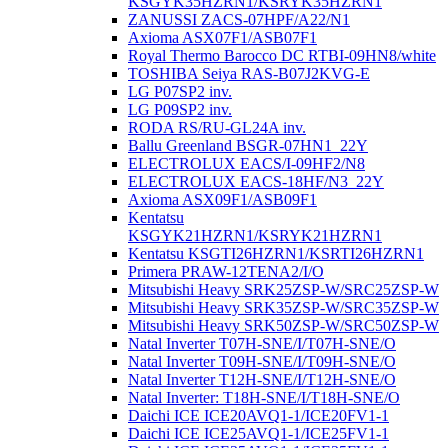
KSGYK35HZRN1/KSRYK35HZRN1
ZANUSSI ZACS-07HPF/A22/N1
Axioma ASX07F1/ASB07F1
Royal Thermo Barocco DC RTBI-09HN8/white
TOSHIBA Seiya RAS-B07J2KVG-E
LG P07SP2 inv.
LG P09SP2 inv.
RODA RS/RU-GL24A inv.
Ballu Greenland BSGR-07HN1_22Y
ELECTROLUX EACS/I-09HF2/N8
ELECTROLUX EACS-18HF/N3_22Y
Axioma ASX09F1/ASB09F1
Kentatsu
KSGYK21HZRN1/KSRYK21HZRN1
Kentatsu KSGTI26HZRN1/KSRTI26HZRN1
Primera PRAW-12TENA2/I/O
Mitsubishi Heavy SRK25ZSP-W/SRC25ZSP-W
Mitsubishi Heavy SRK35ZSP-W/SRC35ZSP-W
Mitsubishi Heavy SRK50ZSP-W/SRC50ZSP-W
Natal Inverter T07H-SNE/I/T07H-SNE/O
Natal Inverter T09H-SNE/I/T09H-SNE/O
Natal Inverter T12H-SNE/I/T12H-SNE/O
Natal Inverter: T18H-SNE/I/T18H-SNE/O
Daichi ICE ICE20AVQ1-1/ICE20FV1-1
Daichi ICE ICE25AVQ1-1/ICE25FV1-1