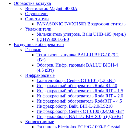
Обработка воздуха
Вентилятор Magnit- 4000A
Осушители
Очистители
PANASONIC F-VXH50R Воздухоочиститель
Увлажнители
Увлажнитель ультрозв. Ballu UHB-195 (черн.)
Lg HW306LGE0
Воздушные обогреватели
Газовые
Тепл. газовая пушка BALLU BHG-10 (9,2
кВт)
Обогрев. Инфр. газовый BALLU BIGH-4
(4,5 кВт)
Инфракрасные
Галоген.обогр. Centek CT-6101 (1,2 кВт)
Инфракрасный обогреватель Roda RI-2.0
Инфракрасный обогреватель Roda RIT – 1.5
Инфракрасный обогреватель Roda RIT – 2.0
Инфракрасный обогреватель RodaRIT – 4.5
Инфракр.обогр. Ballu BIH-L-2.0/LS210
Инфракр.обогр. Centek CT-6100 (0,4/0,8 кВт)
Инфракр.обогр. BALLU BIH-S-0,5 (0,5 кВт)
Конвективные
Эл.панель Electrolux ECH/G-1000-Е Crystal