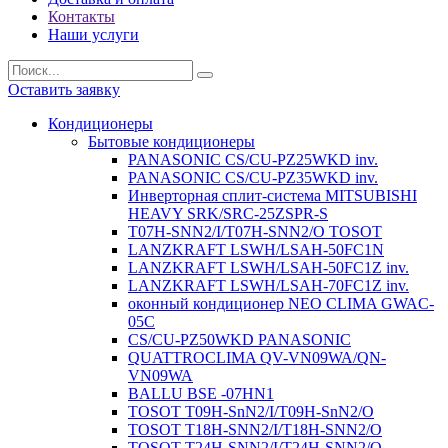
Контакты
Наши услуги
Оставить заявку
Кондиционеры
Бытовые кондиционеры
PANASONIC CS/CU-PZ25WKD inv.
PANASONIC CS/CU-PZ35WKD inv.
Инверторная сплит-система MITSUBISHI
HEAVY SRK/SRC-25ZSPR-S
T07H-SNN2/I/T07H-SNN2/O TOSOT
LANZKRAFT LSWH/LSAH-50FC1N
LANZKRAFT LSWH/LSAH-50FC1Z inv.
LANZKRAFT LSWH/LSAH-70FC1Z inv.
оконный кондиционер NEO CLIMA GWAC-
05C
CS/CU-PZ50WKD PANASONIC
QUATTROCLIMA QV-VN09WA/QN-
VN09WA
BALLU BSE -07HN1
TOSOT T09H-SnN2/I/T09H-SnN2/O
TOSOT T18H-SNN2/I/T18H-SNN2/O
TOSOT T24H-SNN2/I/T24H-SNN2/O