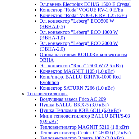
Эл.панель Electrolux ECH/G-1500-Е Crystal
Конвектор "Roda"VOGUE RV-1.0 E/Eu
Конвектор "Roda" VOGUE RV-1.25 E/Eu
Эл. конвектор "Leberg" ECO500 W
(ЭВНА-0,5)
Эл. конвектор "Leberg" ECO 1000 W
(ЭВНА-1,0)
Эл. конвектор "Leberg" ECO 2000 W
(ЭВНА-2,0)
Опора пассивная КОП-03 к конвекторам
ЭВНА
Эл. конвектор "Roda" 2500 W (2,5 кВт)
Конвектор MAGNIT 1105 (1,0 кВт)
Конв/инфр. BALLU BIHP/R-1000 Red
Evolution
Конвектор SATURN 7266 (1,0 кВт)
Тепловентиляторы
Воздушная завеса Frico AC 209
Пушка BALLU BKX-5 (3,0 кВт)
Пушка Тепломаш КЭВ-6С11 (6,0 кВт)
Мини тепловентилятор BALLU BFH/S-03
(0,9 кВт)
Тепловентилятор MAGNIT 5210 (1,8 кВт)
Тепловентилятор Centek CT-6000 (1,2 кВт)
Тепловентилятор Электа 1002 (2,0 кВт)