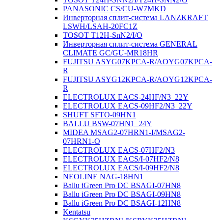
PANASONIC CS/CU-W7MKD
Инверторная сплит-система LANZKRAFT
LSWH/LSAH-20FC1Z
TOSOT T12H-SnN2/I/O
Инверторная сплит-система GENERAL
CLIMATE GC/GU-MR18HR
FUJITSU ASYG07KPCA-R/AOYG07KPCA-
R
FUJITSU ASYG12KPCA-R/AOYG12KPCA-
R
ELECTROLUX EACS-24HF/N3_22Y
ELECTROLUX EACS-09HF2/N3_22Y
SHUFT SFTO-09HN1
BALLU BSW-07HN1_24Y
MIDEA MSAG2-07HRN1-I/MSAG2-
07HRN1-O
ELECTROLUX EACS-07HF2/N3
ELECTROLUX EACS/I-07HF2/N8
ELECTROLUX EACS/I-09HF2/N8
NEOLINE NAG-18HN1
Ballu iGreen Pro DC BSAGI-07HN8
Ballu iGreen Pro DC BSAGI-09HN8
Ballu iGreen Pro DC BSAGI-12HN8
Kentatsu