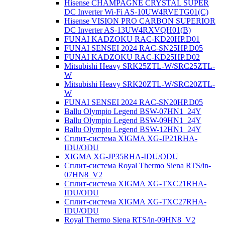
Hisense CHAMPAGNE CRYSTAL SUPER
DC Inverter Wi-Fi AS-10UW4RVETG01(C)
Hisense VISION PRO CARBON SUPERIOR
DC Inverter AS-13UW4RXVQH01(B)
FUNAI KADZOKU RAC-KD20HP.D01
FUNAI SENSEI 2024 RAC-SN25HP.D05
FUNAI KADZOKU RAC-KD25HP.D02
Mitsubishi Heavy SRK25ZTL-W/SRC25ZTL-
W
Mitsubishi Heavy SRK20ZTL-W/SRC20ZTL-
W
FUNAI SENSEI 2024 RAC-SN20HP.D05
Ballu Olympio Legend BSW-07HN1_24Y
Ballu Olympio Legend BSW-09HN1_24Y
Ballu Olympio Legend BSW-12HN1_24Y
Сплит-система XIGMA XG-JP21RHA-
IDU/ODU
XIGMA XG-JP35RHA-IDU/ODU
Сплит-система Royal Thermo Siena RTS/in-
07HN8_V2
Сплит-система XIGMA XG-TXC21RHA-
IDU/ODU
Сплит-система XIGMA XG-TXC27RHA-
IDU/ODU
Royal Thermo Siena RTS/in-09HN8_V2