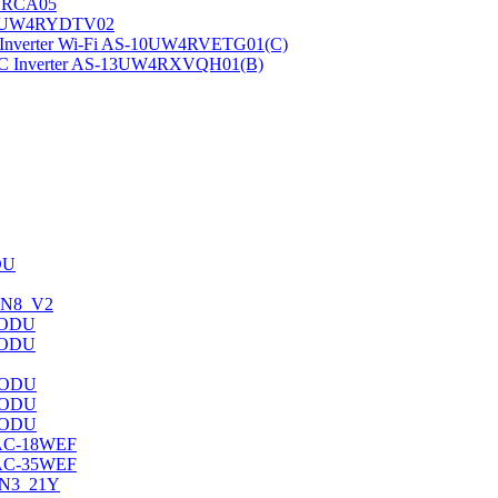
RYRCA05
-10UW4RYDTV02
verter Wi-Fi AS-10UW4RVETG01(C)
 Inverter AS-13UW4RXVQH01(B)
DU
7HN8_V2
/ODU
/ODU
/ODU
/ODU
/ODU
AC-18WEF
AC-35WEF
/N3_21Y