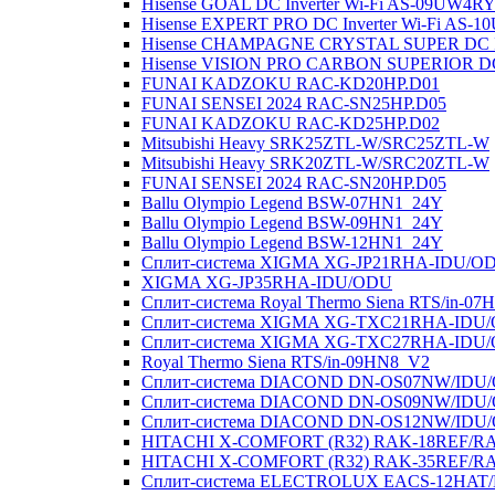
Hisense GOAL DC Inverter Wi-Fi AS-09UW4
Hisense EXPERT PRO DC Inverter Wi-Fi AS
Hisense CHAMPAGNE CRYSTAL SUPER DC In
Hisense VISION PRO CARBON SUPERIOR DC
FUNAI KADZOKU RAC-KD20HP.D01
FUNAI SENSEI 2024 RAC-SN25HP.D05
FUNAI KADZOKU RAC-KD25HP.D02
Mitsubishi Heavy SRK25ZTL-W/SRC25ZTL-W
Mitsubishi Heavy SRK20ZTL-W/SRC20ZTL-W
FUNAI SENSEI 2024 RAC-SN20HP.D05
Ballu Olympio Legend BSW-07HN1_24Y
Ballu Olympio Legend BSW-09HN1_24Y
Ballu Olympio Legend BSW-12HN1_24Y
Сплит-система XIGMA XG-JP21RHA-IDU/O
XIGMA XG-JP35RHA-IDU/ODU
Сплит-система Royal Thermo Siena RTS/in-0
Сплит-система XIGMA XG-TXC21RHA-IDU
Сплит-система XIGMA XG-TXC27RHA-IDU
Royal Thermo Siena RTS/in-09HN8_V2
Сплит-система DIACOND DN-OS07NW/IDU
Сплит-система DIACOND DN-OS09NW/IDU
Сплит-система DIACOND DN-OS12NW/IDU
HITACHI X-COMFORT (R32) RAK-18REF/R
HITACHI X-COMFORT (R32) RAK-35REF/R
Сплит-система ELECTROLUX EACS-12HAT