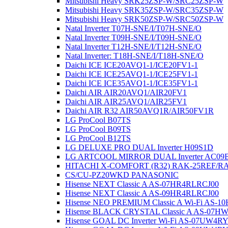
Mitsubishi Heavy SRK25ZSP-W/SRC25ZSP-W
Mitsubishi Heavy SRK35ZSP-W/SRC35ZSP-W
Mitsubishi Heavy SRK50ZSP-W/SRC50ZSP-W
Natal Inverter T07H-SNE/I/T07H-SNE/O
Natal Inverter T09H-SNE/I/T09H-SNE/O
Natal Inverter T12H-SNE/I/T12H-SNE/O
Natal Inverter: T18H-SNE/I/T18H-SNE/O
Daichi ICE ICE20AVQ1-1/ICE20FV1-1
Daichi ICE ICE25AVQ1-1/ICE25FV1-1
Daichi ICE ICE35AVQ1-1/ICE35FV1-1
Daichi AIR AIR20AVQ1/AIR20FV1
Daichi AIR AIR25AVQ1/AIR25FV1
Daichi AIR R32 AIR50AVQ1R/AIR50FV1R
LG ProCool B07TS
LG ProCool B09TS
LG ProCool B12TS
LG DELUXE PRO DUAL Inverter H09S1D
LG ARTCOOL MIRROR DUAL Inverter AC09
HITACHI X-COMFORT (R32) RAK-25REF/R
CS/CU-PZ20WKD PANASONIC
Hisense NEXT Classic A AS-07HR4RLRCJ00
Hisense NEXT Classic A AS-09HR4RLRCJ00
Hisense NEO PREMIUM Classic A Wi-Fi AS
Hisense BLACK CRYSTAL Classic A AS-07
Hisense GOAL DC Inverter Wi-Fi AS-07UW4