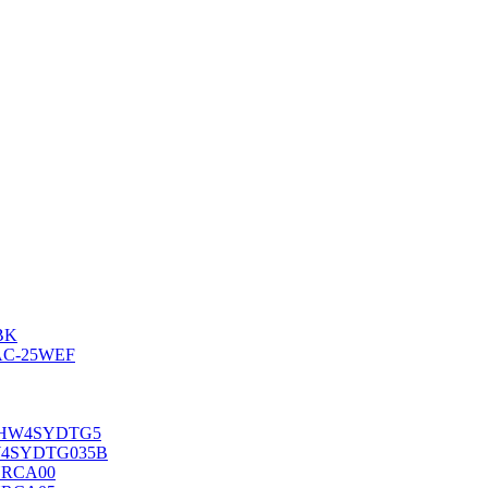
BK
AC-25WEF
-10HW4SYDTG5
HW4SYDTG035В
RYRCA00