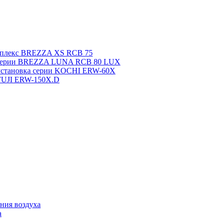
мплекс BREZZA XS RCB 75
 серии BREZZA LUNA RCB 80 LUX
установка серии KOCHI ERW-60X
FUJI ERW-150X.D
ния воздуха
а