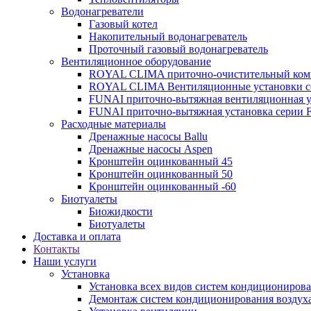
Водонагреватели
Газовый котел
Накопительный водонагреватель
Проточный газовый водонагреватель
Вентиляционное оборудование
ROYAL CLIMA приточно-очистительный ко
ROYAL CLIMA Вентиляционные установки
FUNAI приточно-вытяжная вентиляционная 
FUNAI приточно-вытяжная установка серии 
Расходные материалы
Дренажные насосы Ballu
Дренажные насосы Aspen
Кронштейн оцинкованный 45
Кронштейн оцинкованный 50
Кронштейн оцинкованный -60
Биотуалеты
Биожидкости
Биотуалеты
Доставка и оплата
Контакты
Наши услуги
Установка
Установка всех видов систем кондиционирова
Демонтаж систем кондиционирования воздух