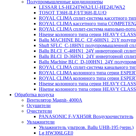
Полупромышленные кондиционеры
LESSAR LS-HE24TWA2/LU-HE24UWA2
TOSOT T36H-ILF/I/T36H-ILU/O
ROYAL CLIMA сплит-система кассетного ти
ROYAL CLIMA кассетного типа COMPETENZ
ROYAL CLIMA сплит-система напольно-по
Hisense колонного типа серии HEAVY CL
Ballu MACHINE BLC_CF-60HN1_21Y полупро
Shuft SFLC_C-18HN1 полупромышленной спли
Ballu BLCI_C-48HN1_24Y инверторной сплит-
Ballu BLCI_D-36HN1_24Y инверторной сплит-
Ballu Machine BLC_D-100HN1_24Y полупромы
ROYAL CLIMA сплит-система канального т
ROYAL CLIMA колонного типа серии ESPER
ROYAL CLIMA колонного типа серии ESPER
Hisense колонного типа серии HEAVY CL
Hisense колонного типа серии HEAVY CLA
Обработка воздуха
Вентилятор Magnit- 4000A
Осушители
Очистители
PANASONIC F-VXH50R Воздухоочиститель
Увлажнители
Увлажнитель ультрозв. Ballu UHB-195 (черн.)
Lg HW306LGE0