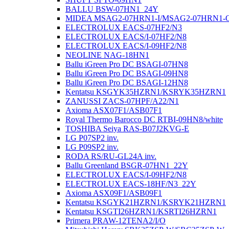
BALLU BSW-07HN1_24Y
MIDEA MSAG2-07HRN1-I/MSAG2-07HRN1-
ELECTROLUX EACS-07HF2/N3
ELECTROLUX EACS/I-07HF2/N8
ELECTROLUX EACS/I-09HF2/N8
NEOLINE NAG-18HN1
Ballu iGreen Pro DC BSAGI-07HN8
Ballu iGreen Pro DC BSAGI-09HN8
Ballu iGreen Pro DC BSAGI-12HN8
Kentatsu KSGYK35HZRN1/KSRYK35HZRN1
ZANUSSI ZACS-07HPF/A22/N1
Axioma ASX07F1/ASB07F1
Royal Thermo Barocco DC RTBI-09HN8/white
TOSHIBA Seiya RAS-B07J2KVG-E
LG P07SP2 inv.
LG P09SP2 inv.
RODA RS/RU-GL24A inv.
Ballu Greenland BSGR-07HN1_22Y
ELECTROLUX EACS/I-09HF2/N8
ELECTROLUX EACS-18HF/N3_22Y
Axioma ASX09F1/ASB09F1
Kentatsu KSGYK21HZRN1/KSRYK21HZRN1
Kentatsu KSGTI26HZRN1/KSRTI26HZRN1
Primera PRAW-12TENA2/I/O