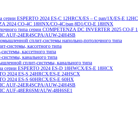
па серии ESPERTO 2024 ES-C 12HRCX/ES – C pan/1X/ES-E 12H
A 2024 CO-4C 18HNX/CO-4C/pan 8D1/CO-E 18HNX
толочного типа серии COMPETENZA DC INVERTER 2025 CO-F 
ASSIC AUF-24ER4SCPA/AUW-24H4SB
мышленной сплит-системы напольно-потолочного типа
т-системы, кассетного типа
системы, кассетного типа
системы, канального типа
шленной сплит-системы, канального типа
ипа серии ESPERTO 2024 ES-D 18HWCX/ES-E 18HСX
TO 2024 ES-S 24HRCX/ES-E 24HSCX
TO 2024 ES-S 60HRCX/ES-E 60HX
ASSIC AUF-24ER4SCPA/AUW-24H4SB
SSIC AUF-48ER6SM/AUW-48H6SE1