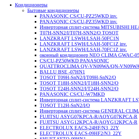
Кондиционеры
Бытовые кондиционеры
PANASONIC CS/CU-PZ25WKD inv.
PANASONIC CS/CU-PZ35WKD inv.
Инверторная сплит-система MITSUBISHI H
T07H-SNN2/I/T07H-SNN2/O TOSOT
LANZKRAFT LSWH/LSAH-50FC1N
LANZKRAFT LSWH/LSAH-50FC1Z inv.
LANZKRAFT LSWH/LSAH-70FC1Z inv.
оконный кондиционер NEO CLIMA GWAC-0
CS/CU-PZ50WKD PANASONIC
QUATTROCLIMA QV-VN09WA/QN-VN09W
BALLU BSE -07HN1
TOSOT T09H-SnN2/I/T09H-SnN2/O
TOSOT T18H-SNN2/I/T18H-SNN2/O
TOSOT T24H-SNN2/I/T24H-SNN2/O
PANASONIC CS/CU-W7MKD
Инверторная сплит-система LANZKRAFT 
TOSOT T12H-SnN2/I/O
Инверторная сплит-система GENERAL CL
FUJITSU ASYG07KPCA-R/AOYG07KPCA-R
FUJITSU ASYG12KPCA-R/AOYG12KPCA-R
ELECTROLUX EACS-24HF/N3_22Y
ELECTROLUX EACS-09HF2/N3_22Y
SHUFT SFTO-09HN1