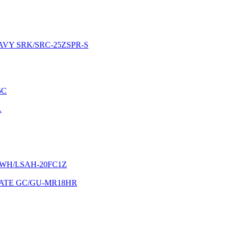
EAVY SRK/SRC-25ZSPR-S
5C
A
LSWH/LSAH-20FC1Z
IMATE GC/GU-MR18HR