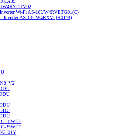
RYRCA05
-10UW4RYDTV02
verter Wi-Fi AS-10UW4RVETG01(C)
 Inverter AS-13UW4RXVQH01(B)
DU
7HN8_V2
/ODU
/ODU
/ODU
/ODU
/ODU
AC-18WEF
AC-35WEF
/N3_21Y