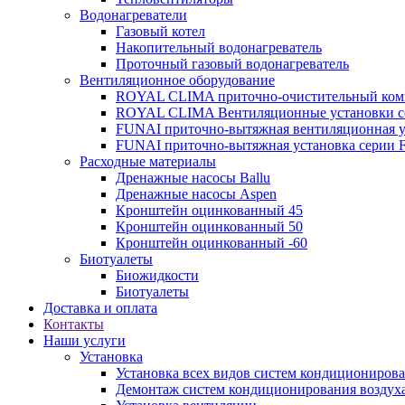
Водонагреватели
Газовый котел
Накопительный водонагреватель
Проточный газовый водонагреватель
Вентиляционное оборудование
ROYAL CLIMA приточно-очистительный ко
ROYAL CLIMA Вентиляционные установки
FUNAI приточно-вытяжная вентиляционная 
FUNAI приточно-вытяжная установка серии 
Расходные материалы
Дренажные насосы Ballu
Дренажные насосы Aspen
Кронштейн оцинкованный 45
Кронштейн оцинкованный 50
Кронштейн оцинкованный -60
Биотуалеты
Биожидкости
Биотуалеты
Доставка и оплата
Контакты
Наши услуги
Установка
Установка всех видов систем кондиционирова
Демонтаж систем кондиционирования воздух