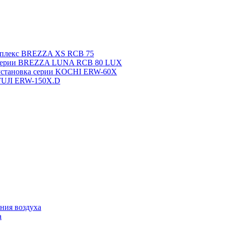
мплекс BREZZA XS RCB 75
 серии BREZZA LUNA RCB 80 LUX
установка серии KOCHI ERW-60X
FUJI ERW-150X.D
ния воздуха
а