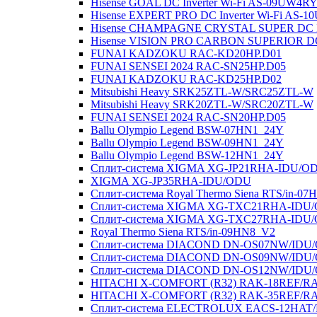
Hisense GOAL DC Inverter Wi-Fi AS-09UW4
Hisense EXPERT PRO DC Inverter Wi-Fi AS
Hisense CHAMPAGNE CRYSTAL SUPER DC In
Hisense VISION PRO CARBON SUPERIOR DC
FUNAI KADZOKU RAC-KD20HP.D01
FUNAI SENSEI 2024 RAC-SN25HP.D05
FUNAI KADZOKU RAC-KD25HP.D02
Mitsubishi Heavy SRK25ZTL-W/SRC25ZTL-W
Mitsubishi Heavy SRK20ZTL-W/SRC20ZTL-W
FUNAI SENSEI 2024 RAC-SN20HP.D05
Ballu Olympio Legend BSW-07HN1_24Y
Ballu Olympio Legend BSW-09HN1_24Y
Ballu Olympio Legend BSW-12HN1_24Y
Сплит-система XIGMA XG-JP21RHA-IDU/O
XIGMA XG-JP35RHA-IDU/ODU
Сплит-система Royal Thermo Siena RTS/in-0
Сплит-система XIGMA XG-TXC21RHA-IDU
Сплит-система XIGMA XG-TXC27RHA-IDU
Royal Thermo Siena RTS/in-09HN8_V2
Сплит-система DIACOND DN-OS07NW/IDU
Сплит-система DIACOND DN-OS09NW/IDU
Сплит-система DIACOND DN-OS12NW/IDU
HITACHI X-COMFORT (R32) RAK-18REF/R
HITACHI X-COMFORT (R32) RAK-35REF/R
Сплит-система ELECTROLUX EACS-12HAT