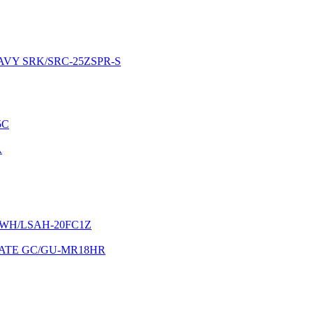
EAVY SRK/SRC-25ZSPR-S
5C
A
LSWH/LSAH-20FC1Z
IMATE GC/GU-MR18HR