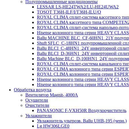
Полупромышленные кондиционеры
LESSAR LS-HE24TWA2/LU-HE24UWA2
TOSOT T36H-ILF/I/T36H-ILU/O
ROYAL CLIMA сплит-система кассетного ти
ROYAL CLIMA кассетного типа COMPETENZ
ROYAL CLIMA сплит-система напольно-по
Hisense колонного типа серии HEAVY CL
Ballu MACHINE BLC_CF-60HN1_21Y полупро
Shuft SFLC_C-18HN1 полупромышленной спли
Ballu BLCI_C-48HN1_24Y инверторной сплит-
Ballu BLCI_D-36HN1_24Y инверторной сплит-
Ballu Machine BLC_D-100HN1_24Y полупромы
ROYAL CLIMA сплит-система канального т
ROYAL CLIMA колонного типа серии ESPER
ROYAL CLIMA колонного типа серии ESPER
Hisense колонного типа серии HEAVY CL
Hisense колонного типа серии HEAVY CLA
Обработка воздуха
Вентилятор Magnit- 4000A
Осушители
Очистители
PANASONIC F-VXH50R Воздухоочиститель
Увлажнители
Увлажнитель ультрозв. Ballu UHB-195 (черн.)
Lg HW306LGE0