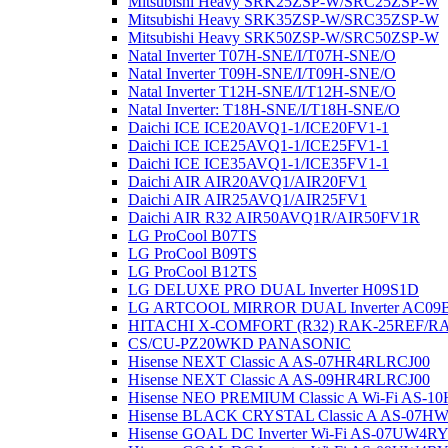
Mitsubishi Heavy SRK25ZSP-W/SRC25ZSP-W
Mitsubishi Heavy SRK35ZSP-W/SRC35ZSP-W
Mitsubishi Heavy SRK50ZSP-W/SRC50ZSP-W
Natal Inverter T07H-SNE/I/T07H-SNE/O
Natal Inverter T09H-SNE/I/T09H-SNE/O
Natal Inverter T12H-SNE/I/T12H-SNE/O
Natal Inverter: T18H-SNE/I/T18H-SNE/O
Daichi ICE ICE20AVQ1-1/ICE20FV1-1
Daichi ICE ICE25AVQ1-1/ICE25FV1-1
Daichi ICE ICE35AVQ1-1/ICE35FV1-1
Daichi AIR AIR20AVQ1/AIR20FV1
Daichi AIR AIR25AVQ1/AIR25FV1
Daichi AIR R32 AIR50AVQ1R/AIR50FV1R
LG ProCool B07TS
LG ProCool B09TS
LG ProCool B12TS
LG DELUXE PRO DUAL Inverter H09S1D
LG ARTCOOL MIRROR DUAL Inverter AC09
HITACHI X-COMFORT (R32) RAK-25REF/R
CS/CU-PZ20WKD PANASONIC
Hisense NEXT Classic A AS-07HR4RLRCJ00
Hisense NEXT Classic A AS-09HR4RLRCJ00
Hisense NEO PREMIUM Classic A Wi-Fi AS
Hisense BLACK CRYSTAL Classic A AS-07
Hisense GOAL DC Inverter Wi-Fi AS-07UW4