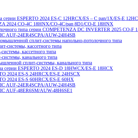
па серии ESPERTO 2024 ES-C 12HRCX/ES – C pan/1X/ES-E 12H
A 2024 CO-4C 18HNX/CO-4C/pan 8D1/CO-E 18HNX
толочного типа серии COMPETENZA DC INVERTER 2025 CO-F 
ASSIC AUF-24ER4SCPA/AUW-24H4SB
мышленной сплит-системы напольно-потолочного типа
т-системы, кассетного типа
системы, кассетного типа
системы, канального типа
шленной сплит-системы, канального типа
ипа серии ESPERTO 2024 ES-D 18HWCX/ES-E 18HСX
TO 2024 ES-S 24HRCX/ES-E 24HSCX
TO 2024 ES-S 60HRCX/ES-E 60HX
ASSIC AUF-24ER4SCPA/AUW-24H4SB
SSIC AUF-48ER6SM/AUW-48H6SE1