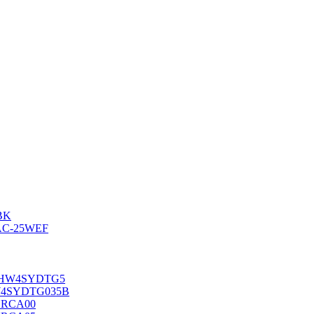
BK
AC-25WEF
-10HW4SYDTG5
HW4SYDTG035В
RYRCA00