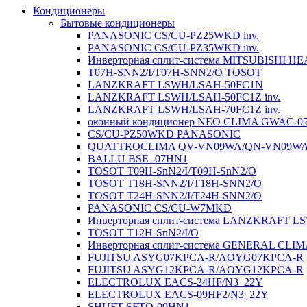
Кондиционеры
Бытовые кондиционеры
PANASONIC CS/CU-PZ25WKD inv.
PANASONIC CS/CU-PZ35WKD inv.
Инверторная сплит-система MITSUBISHI H
T07H-SNN2/I/T07H-SNN2/O TOSOT
LANZKRAFT LSWH/LSAH-50FC1N
LANZKRAFT LSWH/LSAH-50FC1Z inv.
LANZKRAFT LSWH/LSAH-70FC1Z inv.
оконный кондиционер NEO CLIMA GWAC-0
CS/CU-PZ50WKD PANASONIC
QUATTROCLIMA QV-VN09WA/QN-VN09W
BALLU BSE -07HN1
TOSOT T09H-SnN2/I/T09H-SnN2/O
TOSOT T18H-SNN2/I/T18H-SNN2/O
TOSOT T24H-SNN2/I/T24H-SNN2/O
PANASONIC CS/CU-W7MKD
Инверторная сплит-система LANZKRAFT 
TOSOT T12H-SnN2/I/O
Инверторная сплит-система GENERAL CL
FUJITSU ASYG07KPCA-R/AOYG07KPCA-R
FUJITSU ASYG12KPCA-R/AOYG12KPCA-R
ELECTROLUX EACS-24HF/N3_22Y
ELECTROLUX EACS-09HF2/N3_22Y
SHUFT SFTO-09HN1