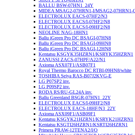
BALLU BSW-07HN1_24Y
MIDEA MSAG2-07HRN1-I/MSAG2-07HRN1-
ELECTROLUX EACS-07HF2/N3
ELECTROLUX EACS/I-07HF2/N8
ELECTROLUX EACS/I-09HF2/N8
NEOLINE NAG-18HN1
Ballu iGreen Pro DC BSAGI-07HN8
Ballu iGreen Pro DC BSAGI-09HN8
Ballu iGreen Pro DC BSAGI-12HN8
Kentatsu KSGYK35HZRN1/KSRYK35HZRN1
ZANUSSI ZACS-07HPF/A22/N1
Axioma ASX07F1/ASB07F1
Royal Thermo Barocco DC RTBI-09HN8/white
TOSHIBA Seiya RAS-B07J2KVG-E
LG P07SP2 inv.
LG P09SP2 inv.
RODA RS/RU-GL24A inv.
Ballu Greenland BSGR-07HN1_22Y
ELECTROLUX EACS/I-09HF2/N8
ELECTROLUX EACS-18HF/N3_22Y
Axioma ASX09F1/ASB09F1
Kentatsu KSGYK21HZRN1/KSRYK21HZRN1
Kentatsu KSGTI26HZRN1/KSRTI26HZRN1
Primera PRAW-12TENA2/I/O