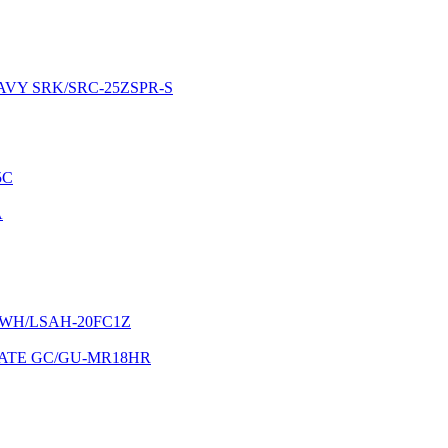
EAVY SRK/SRC-25ZSPR-S
5C
A
LSWH/LSAH-20FC1Z
IMATE GC/GU-MR18HR