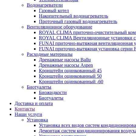
Водонагреватели
Газовый котел
Накопительный водонагреватель
Проточный газовый водонагреватель
Вентиляционное оборудование
ROYAL CLIMA приточно-очистительный ко
ROYAL CLIMA Вентиляционные установки
FUNAI приточно-вытяжная вентиляционная 
FUNAI приточно-вытяжная установка серии 
Расходные материалы
Дренажные насосы Ballu
Дренажные насосы Aspen
Кронштейн оцинкованный 45
Кронштейн оцинкованный 50
Кронштейн оцинкованный -60
Биотуалеты
Биожидкости
Биотуалеты
Доставка и оплата
Контакты
Наши услуги
Установка
Установка всех видов систем кондиционирова
Демонтаж систем кондиционирования воздух