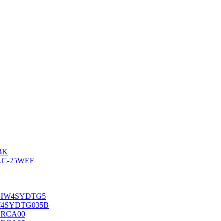
BK
AC-25WEF
-10HW4SYDTG5
HW4SYDTG035В
RYRCA00