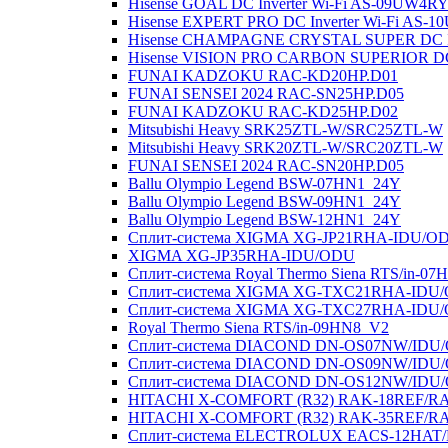
Hisense GOAL DC Inverter Wi-Fi AS-09UW4
Hisense EXPERT PRO DC Inverter Wi-Fi AS
Hisense CHAMPAGNE CRYSTAL SUPER DC In
Hisense VISION PRO CARBON SUPERIOR DC
FUNAI KADZOKU RAC-KD20HP.D01
FUNAI SENSEI 2024 RAC-SN25HP.D05
FUNAI KADZOKU RAC-KD25HP.D02
Mitsubishi Heavy SRK25ZTL-W/SRC25ZTL-W
Mitsubishi Heavy SRK20ZTL-W/SRC20ZTL-W
FUNAI SENSEI 2024 RAC-SN20HP.D05
Ballu Olympio Legend BSW-07HN1_24Y
Ballu Olympio Legend BSW-09HN1_24Y
Ballu Olympio Legend BSW-12HN1_24Y
Сплит-система XIGMA XG-JP21RHA-IDU/O
XIGMA XG-JP35RHA-IDU/ODU
Сплит-система Royal Thermo Siena RTS/in-0
Сплит-система XIGMA XG-TXC21RHA-IDU
Сплит-система XIGMA XG-TXC27RHA-IDU
Royal Thermo Siena RTS/in-09HN8_V2
Сплит-система DIACOND DN-OS07NW/IDU
Сплит-система DIACOND DN-OS09NW/IDU
Сплит-система DIACOND DN-OS12NW/IDU
HITACHI X-COMFORT (R32) RAK-18REF/R
HITACHI X-COMFORT (R32) RAK-35REF/R
Сплит-система ELECTROLUX EACS-12HAT