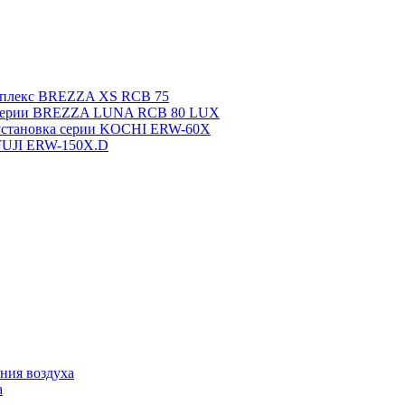
мплекс BREZZA XS RCB 75
 серии BREZZA LUNA RCB 80 LUX
установка серии KOCHI ERW-60X
FUJI ERW-150X.D
ния воздуха
а