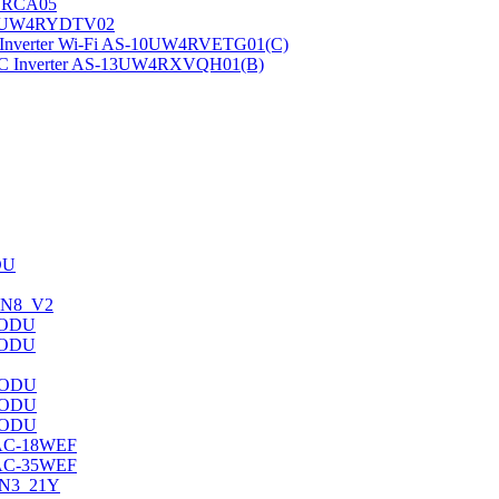
RYRCA05
-10UW4RYDTV02
verter Wi-Fi AS-10UW4RVETG01(C)
 Inverter AS-13UW4RXVQH01(B)
DU
7HN8_V2
/ODU
/ODU
/ODU
/ODU
/ODU
AC-18WEF
AC-35WEF
/N3_21Y