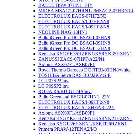
BALLU BSW-07HN1_24Y
MIDEA MSAG2-07HRN1-I/MSAG2-07HRN1-
ELECTROLUX EACS-07HF2/N3
ELECTROLUX EACS/I-07HF2/N8
ELECTROLUX EACS/I-09HF2/N8
NEOLINE NAG-18HN1
Ballu iGreen Pro DC BSAGI-07HN8
Ballu iGreen Pro DC BSAGI-09HN8
Ballu iGreen Pro DC BSAGI-12HN8
Kentatsu KSGYK35HZRN1/KSRYK35HZRN1
ZANUSSI ZACS-07HPF/A22/N1
Axioma ASX07F1/ASB07F1
Royal Thermo Barocco DC RTBI-09HN8/white
TOSHIBA Seiya RAS-B07J2KVG-E
LG P07SP2 inv.
LG P09SP2 inv.
RODA RS/RU-GL24A inv.
Ballu Greenland BSGR-07HN1_22Y
ELECTROLUX EACS/I-09HF2/N8
ELECTROLUX EACS-18HF/N3_22Y
Axioma ASX09F1/ASB09F1
Kentatsu KSGYK21HZRN1/KSRYK21HZRN1
Kentatsu KSGTI26HZRN1/KSRTI26HZRN1
Primera PRAW-12TENA2/I/O