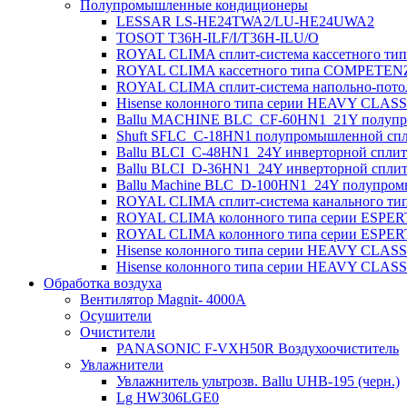
Полупромышленные кондиционеры
LESSAR LS-HE24TWA2/LU-HE24UWA2
TOSOT T36H-ILF/I/T36H-ILU/O
ROYAL CLIMA сплит-система кассетного ти
ROYAL CLIMA кассетного типа COMPETENZ
ROYAL CLIMA сплит-система напольно-по
Hisense колонного типа серии HEAVY CL
Ballu MACHINE BLC_CF-60HN1_21Y полупро
Shuft SFLC_C-18HN1 полупромышленной спли
Ballu BLCI_C-48HN1_24Y инверторной сплит-
Ballu BLCI_D-36HN1_24Y инверторной сплит-
Ballu Machine BLC_D-100HN1_24Y полупромы
ROYAL CLIMA сплит-система канального т
ROYAL CLIMA колонного типа серии ESPER
ROYAL CLIMA колонного типа серии ESPER
Hisense колонного типа серии HEAVY CL
Hisense колонного типа серии HEAVY CLA
Обработка воздуха
Вентилятор Magnit- 4000A
Осушители
Очистители
PANASONIC F-VXH50R Воздухоочиститель
Увлажнители
Увлажнитель ультрозв. Ballu UHB-195 (черн.)
Lg HW306LGE0