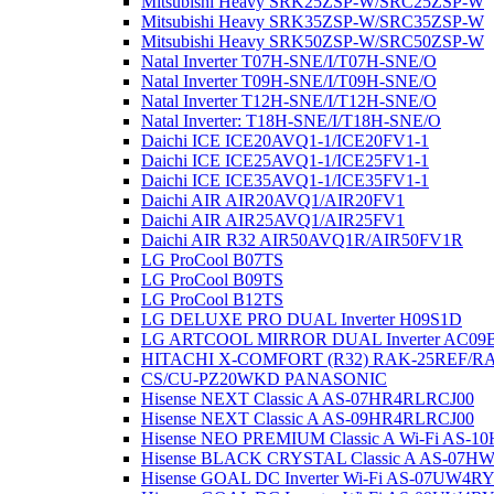
Mitsubishi Heavy SRK25ZSP-W/SRC25ZSP-W
Mitsubishi Heavy SRK35ZSP-W/SRC35ZSP-W
Mitsubishi Heavy SRK50ZSP-W/SRC50ZSP-W
Natal Inverter T07H-SNE/I/T07H-SNE/O
Natal Inverter T09H-SNE/I/T09H-SNE/O
Natal Inverter T12H-SNE/I/T12H-SNE/O
Natal Inverter: T18H-SNE/I/T18H-SNE/O
Daichi ICE ICE20AVQ1-1/ICE20FV1-1
Daichi ICE ICE25AVQ1-1/ICE25FV1-1
Daichi ICE ICE35AVQ1-1/ICE35FV1-1
Daichi AIR AIR20AVQ1/AIR20FV1
Daichi AIR AIR25AVQ1/AIR25FV1
Daichi AIR R32 AIR50AVQ1R/AIR50FV1R
LG ProCool B07TS
LG ProCool B09TS
LG ProCool B12TS
LG DELUXE PRO DUAL Inverter H09S1D
LG ARTCOOL MIRROR DUAL Inverter AC09
HITACHI X-COMFORT (R32) RAK-25REF/R
CS/CU-PZ20WKD PANASONIC
Hisense NEXT Classic A AS-07HR4RLRCJ00
Hisense NEXT Classic A AS-09HR4RLRCJ00
Hisense NEO PREMIUM Classic A Wi-Fi AS
Hisense BLACK CRYSTAL Classic A AS-07
Hisense GOAL DC Inverter Wi-Fi AS-07UW4