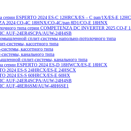
па серии ESPERTO 2024 ES-C 12HRCX/ES – C pan/1X/ES-E 12H
A 2024 CO-4C 18HNX/CO-4C/pan 8D1/CO-E 18HNX
толочного типа серии COMPETENZA DC INVERTER 2025 CO-F 
ASSIC AUF-24ER4SCPA/AUW-24H4SB
мышленной сплит-системы напольно-потолочного типа
т-системы, кассетного типа
системы, кассетного типа
системы, канального типа
шленной сплит-системы, канального типа
ипа серии ESPERTO 2024 ES-D 18HWCX/ES-E 18HСX
TO 2024 ES-S 24HRCX/ES-E 24HSCX
TO 2024 ES-S 60HRCX/ES-E 60HX
ASSIC AUF-24ER4SCPA/AUW-24H4SB
SSIC AUF-48ER6SM/AUW-48H6SE1