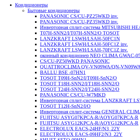
Кондиционеры
Бытовые кондиционеры
PANASONIC CS/CU-PZ25WKD inv.
PANASONIC CS/CU-PZ35WKD inv.
Инверторная сплит-система MITSUBISHI H
T07H-SNN2/I/T07H-SNN2/O TOSOT
LANZKRAFT LSWH/LSAH-50FC1N
LANZKRAFT LSWH/LSAH-50FC1Z inv.
LANZKRAFT LSWH/LSAH-70FC1Z inv.
оконный кондиционер NEO CLIMA GWAC-0
CS/CU-PZ50WKD PANASONIC
QUATTROCLIMA QV-VN09WA/QN-VN09W
BALLU BSE -07HN1
TOSOT T09H-SnN2/I/T09H-SnN2/O
TOSOT T18H-SNN2/I/T18H-SNN2/O
TOSOT T24H-SNN2/I/T24H-SNN2/O
PANASONIC CS/CU-W7MKD
Инверторная сплит-система LANZKRAFT 
TOSOT T12H-SnN2/I/O
Инверторная сплит-система GENERAL CL
FUJITSU ASYG07KPCA-R/AOYG07KPCA-R
FUJITSU ASYG12KPCA-R/AOYG12KPCA-R
ELECTROLUX EACS-24HF/N3_22Y
ELECTROLUX EACS-09HF2/N3_22Y
SHUFT SFTO-09HN1