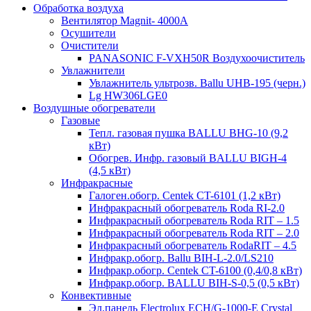
Обработка воздуха
Вентилятор Magnit- 4000A
Осушители
Очистители
PANASONIC F-VXH50R Воздухоочиститель
Увлажнители
Увлажнитель ультрозв. Ballu UHB-195 (черн.)
Lg HW306LGE0
Воздушные обогреватели
Газовые
Тепл. газовая пушка BALLU BHG-10 (9,2
кВт)
Обогрев. Инфр. газовый BALLU BIGH-4
(4,5 кВт)
Инфракрасные
Галоген.обогр. Centek CT-6101 (1,2 кВт)
Инфракрасный обогреватель Roda RI-2.0
Инфракрасный обогреватель Roda RIT – 1.5
Инфракрасный обогреватель Roda RIT – 2.0
Инфракрасный обогреватель RodaRIT – 4.5
Инфракр.обогр. Ballu BIH-L-2.0/LS210
Инфракр.обогр. Centek CT-6100 (0,4/0,8 кВт)
Инфракр.обогр. BALLU BIH-S-0,5 (0,5 кВт)
Конвективные
Эл.панель Electrolux ECH/G-1000-Е Crystal