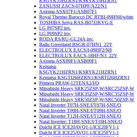
KSGYK35HZRN1/KSRYK35HZRN1
ZANUSSI ZACS-07HPF/A22/N1
Axioma ASX07F1/ASB07F1
Royal Thermo Barocco DC RTBI-09HN8/white
TOSHIBA Seiya RAS-B07J2KVG-E
LG P07SP2 inv.
LG P09SP2 inv.
RODA RS/RU-GL24A inv.
Ballu Greenland BSGR-07HN1_22Y
ELECTROLUX EACS/I-09HF2/N8
ELECTROLUX EACS-18HF/N3_22Y
Axioma ASX09F1/ASB09F1
Kentatsu
KSGYK21HZRN1/KSRYK21HZRN1
Kentatsu KSGTI26HZRN1/KSRTI26HZRN1
Primera PRAW-12TENA2/I/O
Mitsubishi Heavy SRK25ZSP-W/SRC25ZSP-W
Mitsubishi Heavy SRK35ZSP-W/SRC35ZSP-W
Mitsubishi Heavy SRK50ZSP-W/SRC50ZSP-W
Natal Inverter T07H-SNE/I/T07H-SNE/O
Natal Inverter T09H-SNE/I/T09H-SNE/O
Natal Inverter T12H-SNE/I/T12H-SNE/O
Natal Inverter: T18H-SNE/I/T18H-SNE/O
Daichi ICE ICE20AVQ1-1/ICE20FV1-1
Daichi ICE ICE25AVQ1-1/ICE25FV1-1