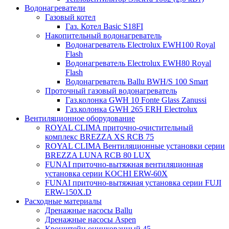
Водонагреватели
Газовый котел
Газ. Котел Basic S18FI
Накопительный водонагреватель
Водонагреватель Electrolux EWH100 Royal
Flash
Водонагреватель Electrolux EWH80 Royal
Flash
Водонагреватель Ballu BWH/S 100 Smart
Проточный газовый водонагреватель
Газ.колонка GWH 10 Fonte Glass Zanussi
Газ.колонка GWH 265 ERH Electrolux
Вентиляционное оборудование
ROYAL CLIMA приточно-очистительный
комплекс BREZZA XS RCB 75
ROYAL CLIMA Вентиляционные установки серии
BREZZA LUNA RCB 80 LUX
FUNAI приточно-вытяжная вентиляционная
установка серии KOCHI ERW-60X
FUNAI приточно-вытяжная установка серии FUJI
ERW-150X.D
Расходные материалы
Дренажные насосы Ballu
Дренажные насосы Aspen
Кронштейн оцинкованный 45