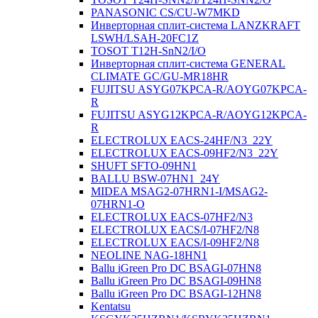
PANASONIC CS/CU-W7MKD
Инверторная сплит-система LANZKRAFT
LSWH/LSAH-20FC1Z
TOSOT T12H-SnN2/I/O
Инверторная сплит-система GENERAL
CLIMATE GC/GU-MR18HR
FUJITSU ASYG07KPCA-R/AOYG07KPCA-
R
FUJITSU ASYG12KPCA-R/AOYG12KPCA-
R
ELECTROLUX EACS-24HF/N3_22Y
ELECTROLUX EACS-09HF2/N3_22Y
SHUFT SFTO-09HN1
BALLU BSW-07HN1_24Y
MIDEA MSAG2-07HRN1-I/MSAG2-
07HRN1-O
ELECTROLUX EACS-07HF2/N3
ELECTROLUX EACS/I-07HF2/N8
ELECTROLUX EACS/I-09HF2/N8
NEOLINE NAG-18HN1
Ballu iGreen Pro DC BSAGI-07HN8
Ballu iGreen Pro DC BSAGI-09HN8
Ballu iGreen Pro DC BSAGI-12HN8
Kentatsu