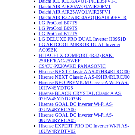
Daichi ICE ICE35AVQ1-1/ICE35FV1-1
Daichi AIR AIR20AVQ1/AIR20FV1
Daichi AIR AIR25AVQ1/AIR25FV1
Daichi AIR R32 AIR50AVQ1R/AIR50FV1R
LG ProCool B07TS
LG ProCool B09TS
LG ProCool B12TS
LG DELUXE PRO DUAL Inverter H09S1D
LG ARTCOOL MIRROR DUAL Inverter
AC09BK
HITACHI X-COMFORT (R32) RAK-
25REF/RAC-25WEF
CS/CU-PZ20WKD PANASONIC
Hisense NEXT Classic A AS-07HR4RLRCJ00
Hisense NEXT Classic A AS-09HR4RLRCJ00
Hisense NEO PREMIUM Classic A Wi-Fi AS-
10HW4SYDTG5
Hisense BLACK CRYSTAL Classic A AS-
07HW4SYDTG035В
Hisense GOAL DC Inverter Wi-Fi AS-
07UW4RYRCA00
Hisense GOAL DC Inverter Wi-Fi AS-
09UW4RYRCA05
Hisense EXPERT PRO DC Inverter Wi-Fi AS-
10UW4RYDTV02