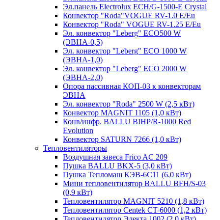
Эл.панель Electrolux ECH/G-1500-Е Crystal
Конвектор "Roda"VOGUE RV-1.0 E/Eu
Конвектор "Roda" VOGUE RV-1.25 E/Eu
Эл. конвектор "Leberg" ECO500 W
(ЭВНА-0,5)
Эл. конвектор "Leberg" ECO 1000 W
(ЭВНА-1,0)
Эл. конвектор "Leberg" ECO 2000 W
(ЭВНА-2,0)
Опора пассивная КОП-03 к конвекторам
ЭВНА
Эл. конвектор "Roda" 2500 W (2,5 кВт)
Конвектор MAGNIT 1105 (1,0 кВт)
Конв/инфр. BALLU BIHP/R-1000 Red
Evolution
Конвектор SATURN 7266 (1,0 кВт)
Тепловентиляторы
Воздушная завеса Frico AC 209
Пушка BALLU BKX-5 (3,0 кВт)
Пушка Тепломаш КЭВ-6С11 (6,0 кВт)
Мини тепловентилятор BALLU BFH/S-03
(0,9 кВт)
Тепловентилятор MAGNIT 5210 (1,8 кВт)
Тепловентилятор Centek CT-6000 (1,2 кВт)
Тепловентилятор Электа 1002 (2,0 кВт)