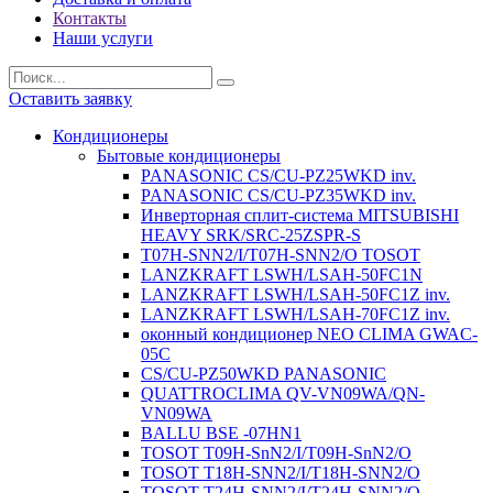
Контакты
Наши услуги
Оставить заявку
Кондиционеры
Бытовые кондиционеры
PANASONIC CS/CU-PZ25WKD inv.
PANASONIC CS/CU-PZ35WKD inv.
Инверторная сплит-система MITSUBISHI
HEAVY SRK/SRC-25ZSPR-S
T07H-SNN2/I/T07H-SNN2/O TOSOT
LANZKRAFT LSWH/LSAH-50FC1N
LANZKRAFT LSWH/LSAH-50FC1Z inv.
LANZKRAFT LSWH/LSAH-70FC1Z inv.
оконный кондиционер NEO CLIMA GWAC-
05C
CS/CU-PZ50WKD PANASONIC
QUATTROCLIMA QV-VN09WA/QN-
VN09WA
BALLU BSE -07HN1
TOSOT T09H-SnN2/I/T09H-SnN2/O
TOSOT T18H-SNN2/I/T18H-SNN2/O
TOSOT T24H-SNN2/I/T24H-SNN2/O