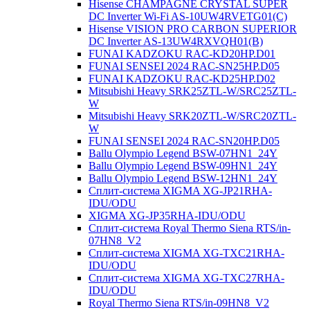
Hisense CHAMPAGNE CRYSTAL SUPER
DC Inverter Wi-Fi AS-10UW4RVETG01(C)
Hisense VISION PRO CARBON SUPERIOR
DC Inverter AS-13UW4RXVQH01(B)
FUNAI KADZOKU RAC-KD20HP.D01
FUNAI SENSEI 2024 RAC-SN25HP.D05
FUNAI KADZOKU RAC-KD25HP.D02
Mitsubishi Heavy SRK25ZTL-W/SRC25ZTL-
W
Mitsubishi Heavy SRK20ZTL-W/SRC20ZTL-
W
FUNAI SENSEI 2024 RAC-SN20HP.D05
Ballu Olympio Legend BSW-07HN1_24Y
Ballu Olympio Legend BSW-09HN1_24Y
Ballu Olympio Legend BSW-12HN1_24Y
Сплит-система XIGMA XG-JP21RHA-
IDU/ODU
XIGMA XG-JP35RHA-IDU/ODU
Сплит-система Royal Thermo Siena RTS/in-
07HN8_V2
Сплит-система XIGMA XG-TXC21RHA-
IDU/ODU
Сплит-система XIGMA XG-TXC27RHA-
IDU/ODU
Royal Thermo Siena RTS/in-09HN8_V2