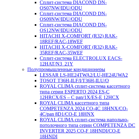
Сплит-система DIACOND DN-
OS07NW/IDU/ODU
Сплит-система DIACOND DN-
OS09NW/IDU/ODU
Сплит-система DIACOND DN-
OS12NW/IDU/ODU
HITACHI X-COMFORT (R32) RAK-
18REF/RAC-18WEF
HITACHI X-COMFORT (R32) RAK-
35REF/RAC-35WEF
Сплит-система ELECTROLUX EACS-
12HAT/N3_21Y
Полупромышленные кондиционеры
LESSAR LS-HE24TWA2/LU-HE24UWA2
TOSOT T36H-ILF/I/T36H-ILU/O
ROYAL CLIMA сплит-система кассетного
типа серии ESPERTO 2024 ES-C
12HRCX/ES – C pan/1X/ES-E 12HCX
ROYAL CLIMA кассетного типа
COMPETENZA 2024 CO-4C 18HNX/CO-
4C/pan 8D1/CO-E 18HNX
ROYAL CLIMA сплит-система напольно-
потолочного типа серии COMPETENZA DC
INVERTER 2025 CO-F 18HNDI/CO-E
18HNDI